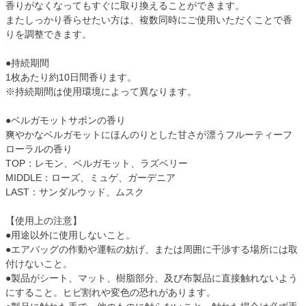
香りがなくなってもすぐに取り換えることができます。
またしっかり香らせたい方は、複数同時にご使用いただくことで香
りを調整できます。
●持続期間
1枚あたり約10日間香ります。
※持続期間は使用環境によって異なります。
●ベルガモットサボンの香り
爽やかなベルガモットにほんのりとした甘さが漂うフルーティーフ
ローラルの香り
TOP：レモン、ベルガモット、ラズベリー
MIDDLE：ローズ、ミュゲ、ガーデニア
LAST：サンダルウッド、ムスク
【使用上の注意】
●用途以外に使用しないこと。
●エアバッグの作動や運転の妨げ、または周囲に干渉する場所には取
付けないこと。
●製品がシート、マット、樹脂部分、及び布製品に直接触れないよう
にすること。ヒビ割れや変色の恐れがあります。