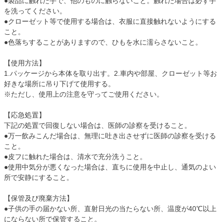
●製品に触れた手で、他のものに触らないこと。触れた場合は必ず手
を洗ってください。
●クローゼット等で使用する場合は、衣服に直接触れないようにする
こと。
●色落ちすることがありますので、ひもを水に濡らさないこと。
【使用方法】
1.パッケージから本体を取り出す。2.車内や部屋、クローゼット等お
好きな場所に吊り下げて使用する。
※ただし、使用上の注意を守ってご使用ください。
【応急処置】
下記の処置で回復しない場合は、医師の診察を受けること。
●万一飲みこんだ場合は、無理に吐き出させずに医師の診察を受ける
こと。
●皮フに触れた場合は、清水で充分洗うこと。
●使用中気分が悪くなった場合は、直ちに使用を中止し、通気のよい
所で安静にすること。
【保管及び廃棄方法】
●子供の手の届かない所、直射日光の当たらない所、温度が40℃以上
にならない所で保管すること。