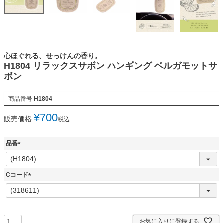
心ほぐれる、せっけんの香り。
H1804 リラックスサボン ハンギング ベルガモットサ
ボン
商品番号
H1804
¥
700
販売価格
税込
品番
(
必
須
Cコード
)
(
必
須
)
お気に入りに登録する