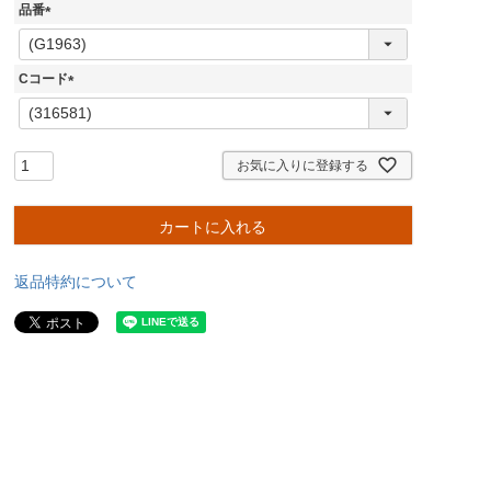
品番
(
必
須
Cコード
)
(
必
須
)
お気に入りに登録する
カートに入れる
返品特約について