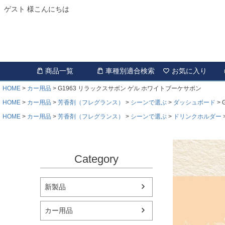
ゲスト 様こんにちは
商品一覧
車種別適合検索
お気に入り
HOME
カー用品
G1963 リラックスサボン ゲル ホワイトブーケサボン
HOME
カー用品
芳香剤（フレグランス）
シーンで選ぶ
ダッシュボード
HOME
カー用品
芳香剤（フレグランス）
シーンで選ぶ
ドリンクホルダー
Category
新製品
カー用品