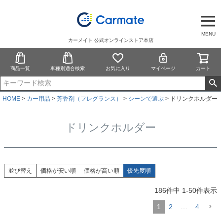
MENU
カーメイト 公式オンラインストア本店
商品一覧
車種別適合検索
お気に入り
マイページ
カート
HOME
カー用品
芳香剤（フレグランス）
シーンで選ぶ
ドリンクホルダー
ドリンクホルダー
並び替え
価格が安い順
価格が高い順
優先度順
186
件中
1
-
50
件表示
1
2
…
4