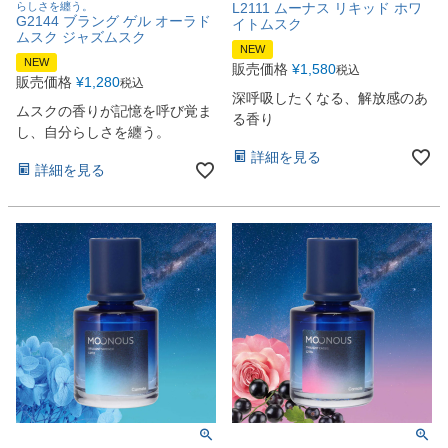
らしさを纏う。
L2111 ムーナス リキッド ホワ
G2144 ブラング ゲル オーラド
イトムスク
ムスク ジャズムスク
NEW
NEW
販売価格
¥
1,580
税込
販売価格
¥
1,280
税込
深呼吸したくなる、解放感のあ
ムスクの香りが記憶を呼び覚ま
る香り
し、自分らしさを纏う。
詳細を見る
詳細を見る