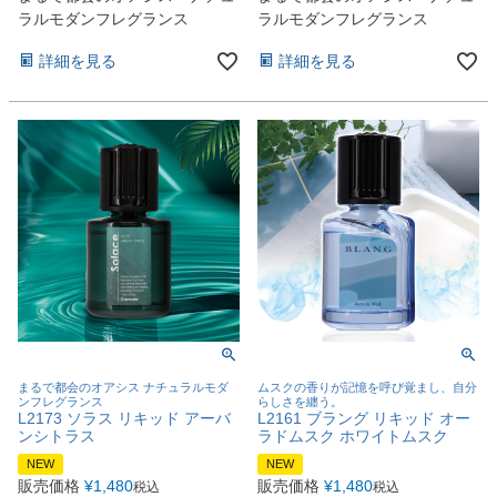
ラルモダンフレグランス
ラルモダンフレグランス
詳細を見る
詳細を見る
まるで都会のオアシス ナチュラルモダ
ムスクの香りが記憶を呼び覚まし、自分
ンフレグランス
らしさを纏う。
L2173 ソラス リキッド アーバ
L2161 ブラング リキッド オー
ンシトラス
ラドムスク ホワイトムスク
NEW
NEW
販売価格
¥
1,480
販売価格
¥
1,480
税込
税込