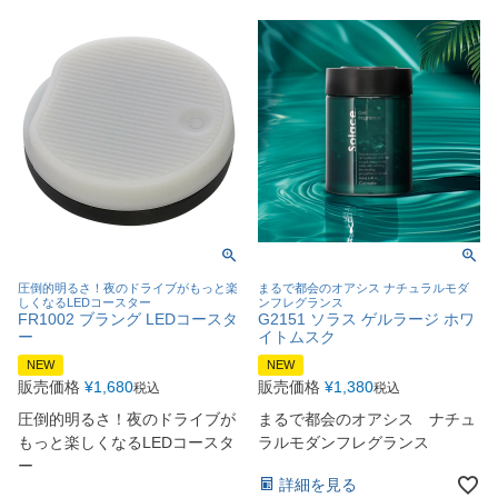
圧倒的明るさ！夜のドライブがもっと楽
まるで都会のオアシス ナチュラルモダ
しくなるLEDコースター
ンフレグランス
FR1002 ブラング LEDコースタ
G2151 ソラス ゲルラージ ホワ
ー
イトムスク
NEW
NEW
販売価格
¥
1,680
販売価格
¥
1,380
税込
税込
圧倒的明るさ！夜のドライブが
まるで都会のオアシス ナチュ
もっと楽しくなるLEDコースタ
ラルモダンフレグランス
ー
詳細を見る