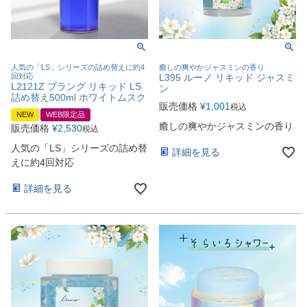
人気の「LS」シリーズの詰め替えに約4
癒しの爽やかジャスミンの香り
回対応
L395 ルーノ リキッド ジャスミ
L2121Z ブラング リキッド LS
ン
詰め替え500ml ホワイトムスク
販売価格
¥
1,001
税込
NEW
WEB限定品
癒しの爽やかジャスミンの香り
販売価格
¥
2,530
税込
人気の「LS」シリーズの詰め替
詳細を見る
えに約4回対応
詳細を見る