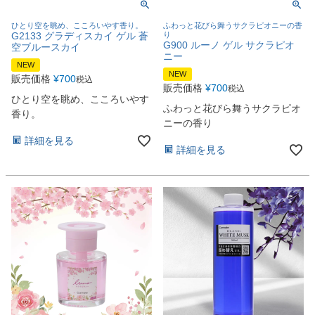
ひとり空を眺め、こころいやす香り。
ふわっと花びら舞うサクラピオニーの香
G2133 グラディスカイ ゲル 蒼
り
G900 ルーノ ゲル サクラピオ
空ブルースカイ
ニー
NEW
NEW
販売価格
¥
700
税込
販売価格
¥
700
税込
ひとり空を眺め、こころいやす
ふわっと花びら舞うサクラピオ
香り。
ニーの香り
詳細を見る
詳細を見る