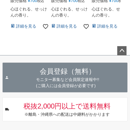
販売価格
¥
700
販売価格
¥
700
販売価格
¥
700
税込
税込
税込
心ほぐれる、せっけ
心ほぐれる、せっけ
心ほぐれる、せっけ
んの香り。
んの香り。
んの香り。
詳細を見る
詳細を見る
詳細を見る
ペー
ジト
会員登録（無料）
ップ
へ
モニター募集など会員限定速報中!!
(ご購入には会員登録が必要です)
税抜2,000円以上で送料無料
※離島・沖縄県への配送は中継料がかかります