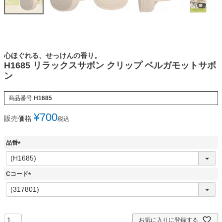
心ほぐれる、せっけんの香り。
H1685 リラックスサボン クリップ ベルガモットサボ
ン
商品番号
H1685
¥
700
販売価格
税込
品番
(
必
須
Cコード
)
(
必
須
)
お気に入りに登録する