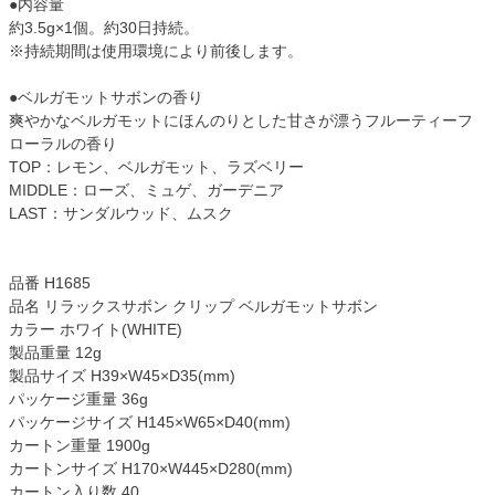
●内容量
約3.5g×1個。約30日持続。
※持続期間は使用環境により前後します。
●ベルガモットサボンの香り
爽やかなベルガモットにほんのりとした甘さが漂うフルーティーフ
ローラルの香り
TOP：レモン、ベルガモット、ラズベリー
MIDDLE：ローズ、ミュゲ、ガーデニア
LAST：サンダルウッド、ムスク
品番 H1685
品名 リラックスサボン クリップ ベルガモットサボン
カラー ホワイト(WHITE)
製品重量 12g
製品サイズ H39×W45×D35(mm)
パッケージ重量 36g
パッケージサイズ H145×W65×D40(mm)
カートン重量 1900g
カートンサイズ H170×W445×D280(mm)
カートン入り数 40