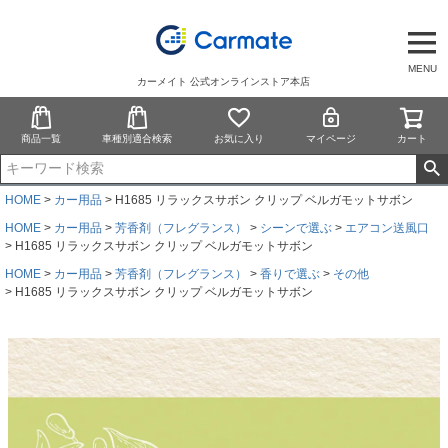
MENU
カーメイト 公式オンラインストア本店
商品一覧
車種別適合検索
お気に入り
マイページ
カート
HOME
カー用品
H1685 リラックスサボン クリップ ベルガモットサボン
HOME
カー用品
芳香剤（フレグランス）
シーンで選ぶ
エアコン送風口
H1685 リラックスサボン クリップ ベルガモットサボン
HOME
カー用品
芳香剤（フレグランス）
香りで選ぶ
その他
H1685 リラックスサボン クリップ ベルガモットサボン