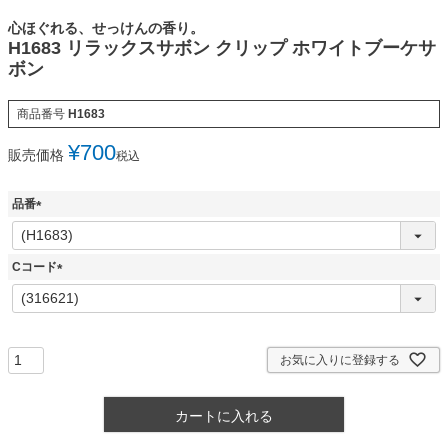
心ほぐれる、せっけんの香り。
H1683 リラックスサボン クリップ ホワイトブーケサ
ボン
商品番号
H1683
¥
700
販売価格
税込
品番
(
必
須
Cコード
)
(
必
須
)
お気に入りに登録する
カートに入れる