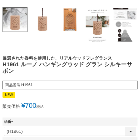
厳選された香料を使用した、リアルウッドフレグランス
H1961 ルーノ ハンギングウッド グラン シルキーサ
ボン
商品番号
H1961
NEW
¥
700
販売価格
税込
品番
(
必
須