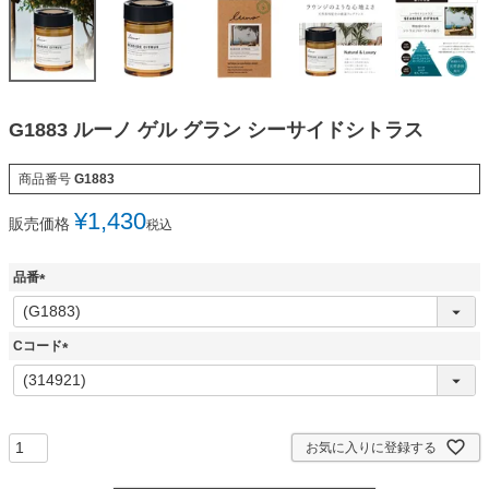
G1883 ルーノ ゲル グラン シーサイドシトラス
商品番号
G1883
¥
1,430
販売価格
税込
品番
(
必
須
Cコード
)
(
必
須
)
お気に入りに登録する