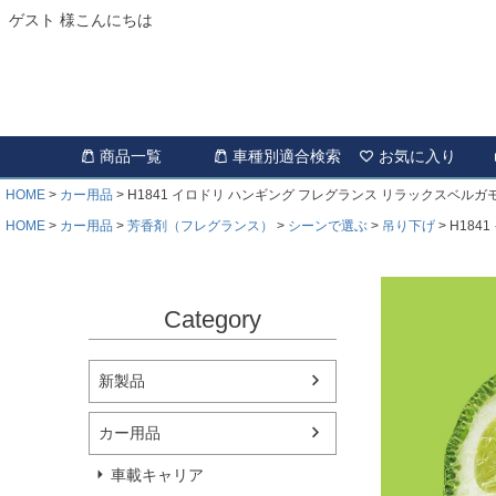
ゲスト 様こんにちは
商品一覧
車種別適合検索
お気に入り
HOME
カー用品
H1841 イロドリ ハンギング フレグランス リラックスベルガ
HOME
カー用品
芳香剤（フレグランス）
シーンで選ぶ
吊り下げ
H184
Category
新製品
カー用品
車載キャリア