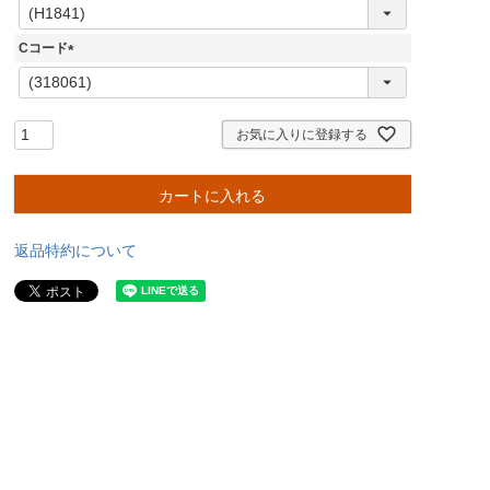
(
必
須
Cコード
)
(
必
須
)
お気に入りに登録する
カートに入れる
返品特約について