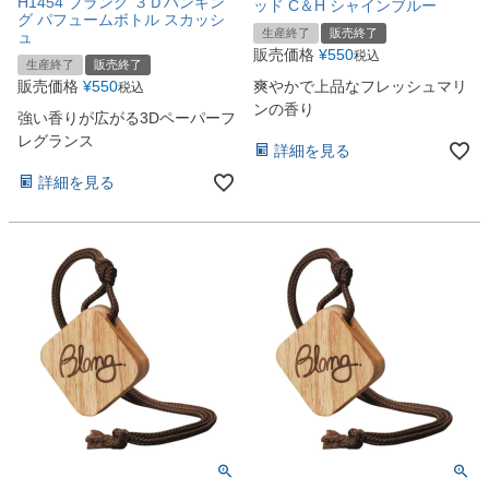
H1454 ブラング ３Ｄハンギン
ッド C＆H シャインブルー
グ パフュームボトル スカッシ
生産終了
販売終了
ュ
販売価格
¥
550
税込
生産終了
販売終了
販売価格
¥
550
爽やかで上品なフレッシュマリ
税込
ンの香り
強い香りが広がる3Dペーパーフ
レグランス
詳細を見る
詳細を見る