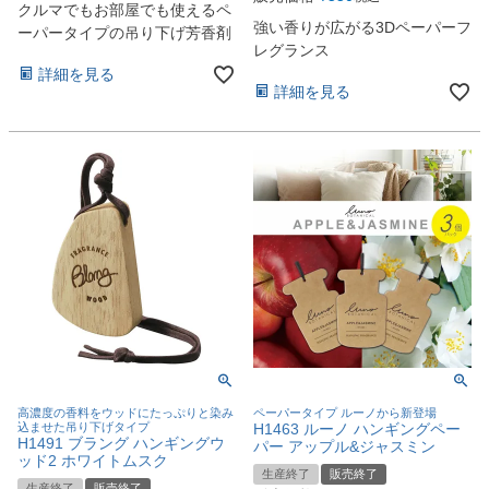
クルマでもお部屋でも使えるペ
強い香りが広がる3Dペーパーフ
ーパータイプの吊り下げ芳香剤
レグランス
詳細を見る
詳細を見る
高濃度の香料をウッドにたっぷりと染み
ペーパータイプ ルーノから新登場
込ませた吊り下げタイプ
H1463 ルーノ ハンギングペー
H1491 ブラング ハンギングウ
パー アップル&ジャスミン
ッド2 ホワイトムスク
生産終了
販売終了
生産終了
販売終了