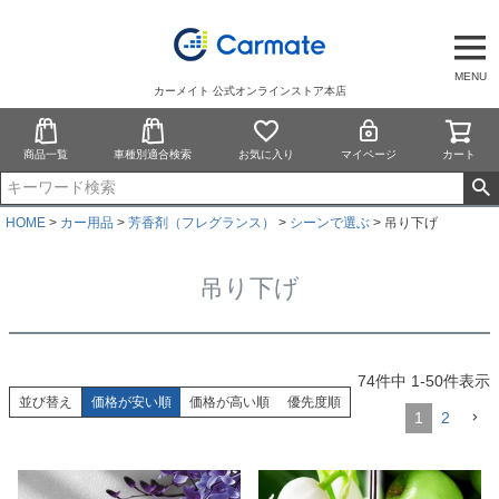
MENU
カーメイト 公式オンラインストア本店
商品一覧
車種別適合検索
お気に入り
マイページ
カート
HOME
カー用品
芳香剤（フレグランス）
シーンで選ぶ
吊り下げ
吊り下げ
74
件中
1
-
50
件表示
並び替え
価格が安い順
価格が高い順
優先度順
1
2