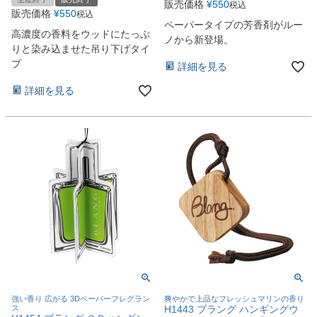
販売価格
¥
550
税込
販売価格
¥
550
税込
ペーパータイプの芳香剤がルー
高濃度の香料をウッドにたっぷ
ノから新登場。
りと染み込ませた吊り下げタイ
プ
詳細を見る
詳細を見る
強い香り 広がる 3Dペーパーフレグラン
爽やかで上品なフレッシュマリンの香り
ス
H1443 ブラング ハンギングウ