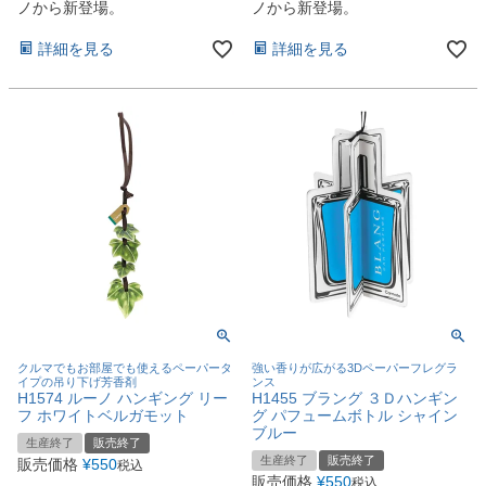
ノから新登場。
ノから新登場。
詳細を見る
詳細を見る
クルマでもお部屋でも使えるペーパータ
強い香りが広がる3Dペーパーフレグラ
イプの吊り下げ芳香剤
ンス
H1574 ルーノ ハンギング リー
H1455 ブラング ３Ｄハンギン
フ ホワイトベルガモット
グ パフュームボトル シャイン
ブルー
生産終了
販売終了
生産終了
販売終了
販売価格
¥
550
税込
販売価格
¥
550
税込