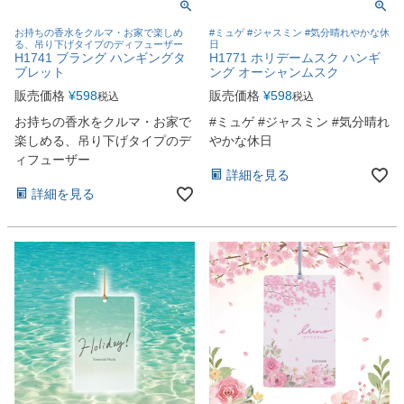
お持ちの香水をクルマ・お家で楽しめ
#ミュゲ #ジャスミン #気分晴れやかな休
る、吊り下げタイプのディフューザー
日
H1741 ブラング ハンギングタ
H1771 ホリデームスク ハンギ
ブレット
ング オーシャンムスク
販売価格
¥
598
販売価格
¥
598
税込
税込
お持ちの香水をクルマ・お家で
#ミュゲ #ジャスミン #気分晴れ
楽しめる、吊り下げタイプのデ
やかな休日
ィフューザー
詳細を見る
詳細を見る