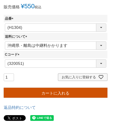
¥
550
販売価格
税込
品番
(
必
須
送料について
)
(
必
須
Cコード
)
(
必
須
)
お気に入りに登録する
カートに入れる
返品特約について