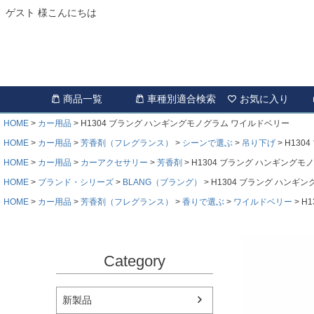
ゲスト 様こんにちは
商品一覧
車種別適合検索
お気に入り
HOME
カー用品
H1304 ブラング ハンギングモノグラム ワイルドベリー
HOME
カー用品
芳香剤（フレグランス）
シーンで選ぶ
吊り下げ
H130
HOME
カー用品
カーアクセサリー
芳香剤
H1304 ブラング ハンギングモ
HOME
ブランド・シリーズ
BLANG（ブラング）
H1304 ブラング ハンギ
HOME
カー用品
芳香剤（フレグランス）
香りで選ぶ
ワイルドベリー
H
Category
新製品