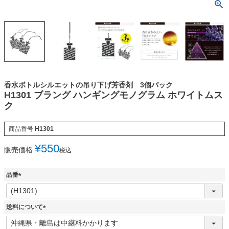
香水ボトルシルエットの吊り下げ芳香剤 3個パック
H1301 ブラング ハンギングモノグラム ホワイトムス
ク
商品番号
H1301
¥
550
販売価格
税込
品番
(
必
須
送料について
)
(
必