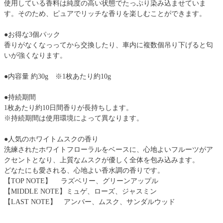
使用している香料は純度の高い状態でたっぷり染み込ませていま
す。そのため、ピュアでリッチな香りを楽しむことができます。
●お得な3個パック
香りがなくなっってから交換したり、車内に複数個吊り下げると匂
いが強くなります。
●内容量 約30g ※1枚あたり約10g
●持続期間
1枚あたり約10日間香りが長持ちします。
※持続期間は使用環境によって異なります。
●人気のホワイトムスクの香り
洗練されたホワイトフローラルをベースに、心地よいフルーツがア
クセントとなり、上質なムスクが優しく全体を包み込みます。
どなたにも愛される、心地よい香水調の香りです。
【TOP NOTE】 ラズベリー、グリーンアップル
【MIDDLE NOTE】ミュゲ、ローズ、ジャスミン
【LAST NOTE】 アンバー、ムスク、サンダルウッド