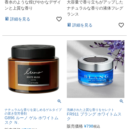
香水のような煌びやかなデザイ
大容量で香り立ちがアップした
ンと上質な香り
ナチュラルな香りの液体フレグ
ランス
詳細を見る
詳細を見る
ナチュラルな香りを楽しめるゲルタイプ
洗練された上質な香りをセレクト
の置き型芳香剤
FR911 ブラング ホワイトムス
G896 ルーノ ゲル ホワイトム
ク
スク Ｎ.
販売価格
¥
798
税込