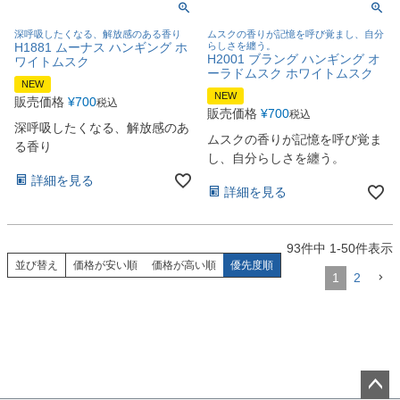
深呼吸したくなる、解放感のある香り
ムスクの香りが記憶を呼び覚まし、自分
H1881 ムーナス ハンギング ホ
らしさを纏う。
H2001 ブラング ハンギング オ
ワイトムスク
ーラドムスク ホワイトムスク
NEW
NEW
販売価格
¥
700
税込
販売価格
¥
700
税込
深呼吸したくなる、解放感のあ
ムスクの香りが記憶を呼び覚ま
る香り
し、自分らしさを纏う。
詳細を見る
詳細を見る
93
件中
1
-
50
件表示
並び替え
価格が安い順
価格が高い順
優先度順
1
2