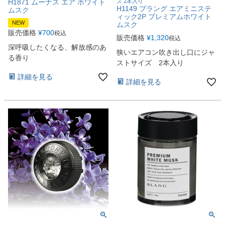
H1871 ムーナス エア ホワイト
ズ 2本入り
H1149 ブラング エアミニステ
ムスク
ィック2P プレミアムホワイト
NEW
ムスク
販売価格
¥
700
税込
販売価格
¥
1,320
税込
深呼吸したくなる、解放感のあ
狭いエアコン吹き出し口にジャ
る香り
ストサイズ 2本入り
詳細を見る
詳細を見る