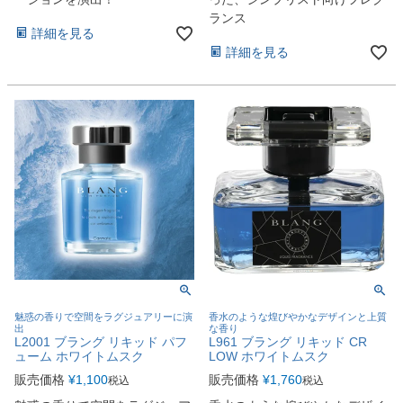
ランス
詳細を見る
詳細を見る
魅惑の香りで空間をラグジュアリーに演
香水のような煌びやかなデザインと上質
出
な香り
L2001 ブラング リキッド パフ
L961 ブラング リキッド CR
ューム ホワイトムスク
LOW ホワイトムスク
販売価格
¥
1,100
販売価格
¥
1,760
税込
税込