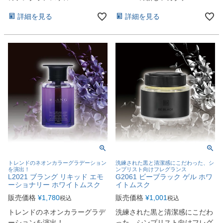
詳細を見る
詳細を見る
トレンドのネオンカラーグラデーション
洗練された黒と清潔感にこだわった、シ
を演出！
ンプリスト向けフレグランス
L2021 ブラング リキッド エモ
G2061 ビーブラック ゲル ホワ
ーショナリー ホワイトムスク
イトムスク
販売価格
¥
1,780
販売価格
¥
1,001
税込
税込
トレンドのネオンカラーグラデ
洗練された黒と清潔感にこだわ
ーションを演出！
った、シンプリスト向けフレグ