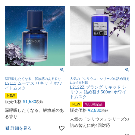
深呼吸したくなる、解放感のある香り
人気の「シリウス」シリーズの詰め替え
L2111 ムーナス リキッド ホワ
に約4回対応
L2122Z ブラング リキッド シ
イトムスク
リウス 詰め替え500ml ホワイ
NEW
トムスク
販売価格
¥
1,580
税込
NEW
WEB限定品
深呼吸したくなる、解放感のあ
販売価格
¥
2,530
税込
る香り
人気の「シリウス」シリーズの
詰め替えに約4回対応
詳細を見る