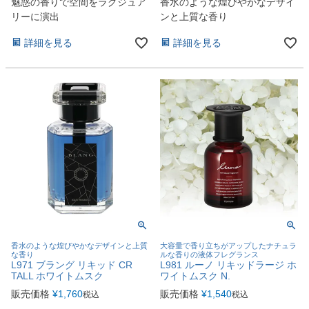
魅惑の香りで空間をラグジュア
香水のような煌びやかなデザイ
リーに演出
ンと上質な香り
詳細を見る
詳細を見る
香水のような煌びやかなデザインと上質
大容量で香り立ちがアップしたナチュラ
な香り
ルな香りの液体フレグランス
L971 ブラング リキッド CR
L981 ルーノ リキッドラージ ホ
TALL ホワイトムスク
ワイトムスク N.
販売価格
¥
1,760
販売価格
¥
1,540
税込
税込