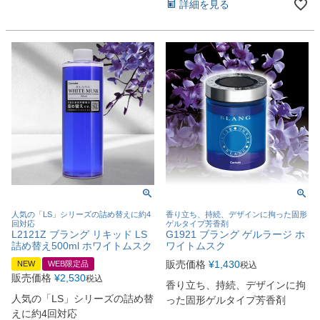
詳細を見る
人気の「LS」シリーズの詰め替えに約4
香り立ち、持続、デザインに拘った固形
回対応
ゲルタイプ芳香剤
L2121Z ブラング リキッド LS
G1921 ブラング ゲルラージ ホ
詰め替え500ml ホワイトムスク
ワイトムスク
販売価格
¥
1,430
NEW
WEB限定品
税込
販売価格
¥
2,530
税込
香り立ち、持続、デザインに拘
人気の「LS」シリーズの詰め替
った固形ゲルタイプ芳香剤
えに約4回対応