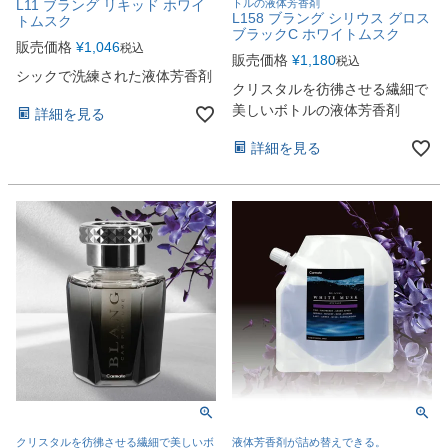
L11 ブラング リキッド ホワイ
トルの液体芳香剤
L158 ブラング シリウス グロス
トムスク
ブラックC ホワイトムスク
販売価格
¥
1,046
税込
販売価格
¥
1,180
税込
シックで洗練された液体芳香剤
クリスタルを彷彿させる繊細で
美しいボトルの液体芳香剤
詳細を見る
詳細を見る
クリスタルを彷彿させる繊細で美しいボ
液体芳香剤が詰め替えできる。