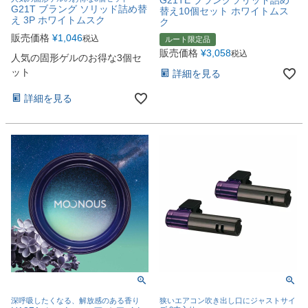
G21T ブラング ソリッド詰め替
替え10個セット ホワイトムス
え 3P ホワイトムスク
ク
販売価格
¥
1,046
税込
ルート限定品
販売価格
¥
3,058
税込
人気の固形ゲルのお得な3個セ
ット
詳細を見る
詳細を見る
深呼吸したくなる、解放感のある香り
狭いエアコン吹き出し口にジャストサイ