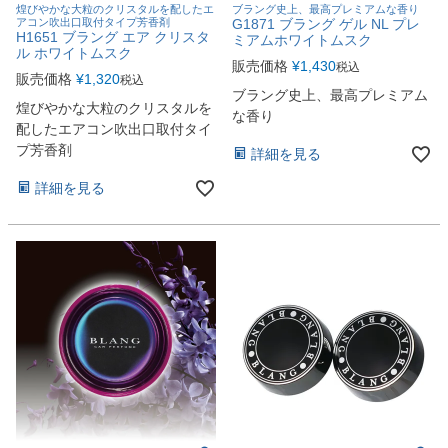
煌びやかな大粒のクリスタルを配したエ
ブラング史上、最高プレミアムな香り
アコン吹出口取付タイプ芳香剤
G1871 ブラング ゲル NL プレ
H1651 ブラング エア クリスタ
ミアムホワイトムスク
ル ホワイトムスク
販売価格
¥
1,430
税込
販売価格
¥
1,320
税込
ブラング史上、最高プレミアム
煌びやかな大粒のクリスタルを
な香り
配したエアコン吹出口取付タイ
プ芳香剤
詳細を見る
詳細を見る