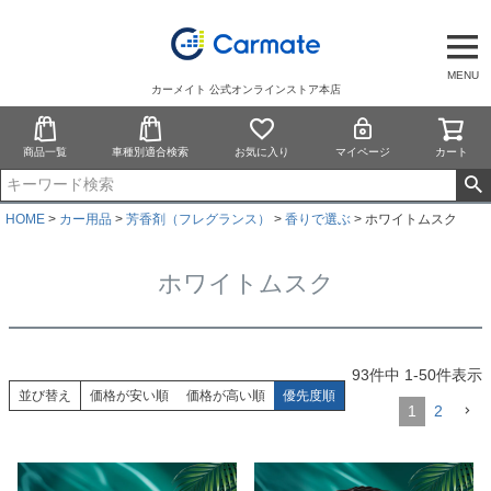
MENU
カーメイト 公式オンラインストア本店
商品一覧
車種別適合検索
お気に入り
マイページ
カート
HOME
カー用品
芳香剤（フレグランス）
香りで選ぶ
ホワイトムスク
ホワイトムスク
93
件中
1
-
50
件表示
並び替え
価格が安い順
価格が高い順
優先度順
1
2