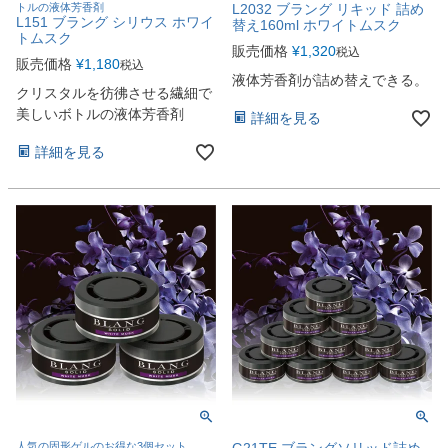
トルの液体芳香剤
L2032 ブラング リキッド 詰め
L151 ブラング シリウス ホワイ
替え160ml ホワイトムスク
トムスク
販売価格
¥
1,320
税込
販売価格
¥
1,180
税込
液体芳香剤が詰め替えできる。
クリスタルを彷彿させる繊細で
美しいボトルの液体芳香剤
詳細を見る
詳細を見る
人気の固形ゲルのお得な3個セット
G21TE ブラングソリッド詰め