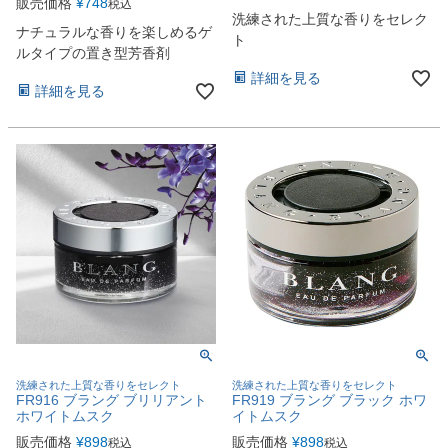
販売価格
¥
748
税込
洗練された上質な香りをセレク
ナチュラルな香りを楽しめるゲ
ト
ルタイプの置き型芳香剤
詳細を見る
詳細を見る
洗練された上質な香りをセレクト
洗練された上質な香りをセレクト
FR916 ブラング ブリリアント
FR919 ブラング ブラック ホワ
ホワイトムスク
イトムスク
販売価格
¥
898
販売価格
¥
898
税込
税込