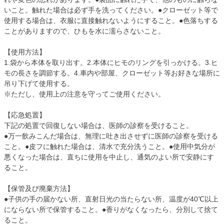
いこと。触れた場合は必ず手を洗ってください。●クローゼット等で
使用する場合は、衣服に直接触れないようにすること。●色落ちする
ことがありますので、ひもを水に濡らさないこと。
【使用方法】
1.袋から本体を取り出す。2.本体にヒモのリングを引っかける。3.ヒ
モの長さを調節する。4.車内や部屋、クローゼット等お好きな場所に
吊り下げて使用する。
※ただし、使用上の注意を守ってご使用ください。
【応急処置】
下記の処置で回復しない場合は、医師の診察を受けること。
●万一飲みこんだ場合は、無理に吐き出させずに医師の診察を受ける
こと。●皮フに触れた場合は、清水で充分洗うこと。●使用中気分が
悪くなった場合は、直ちに使用を中止し、通気のよい所で安静にす
ること。
【保管及び廃棄方法】
●子供の手の届かない所、直射日光の当たらない所、温度が40℃以上
にならない所で保管すること。●香りがなくなったら、分別して捨て
ること。