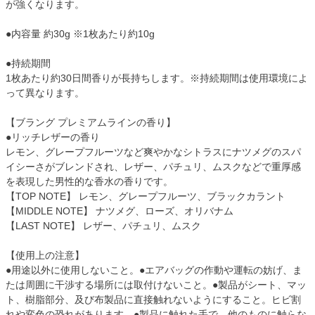
が強くなります。
●内容量 約30g ※1枚あたり約10g
●持続期間
1枚あたり約30日間香りが長持ちします。※持続期間は使用環境によ
って異なります。
【ブラング プレミアムラインの香り】
●リッチレザーの香り
レモン、グレープフルーツなど爽やかなシトラスにナツメグのスパ
イシーさがブレンドされ、レザー、パチュリ、ムスクなどで重厚感
を表現した男性的な香水の香りです。
【TOP NOTE】 レモン、グレープフルーツ、ブラックカラント
【MIDDLE NOTE】 ナツメグ、ローズ、オリバナム
【LAST NOTE】 レザー、パチュリ、ムスク
【使用上の注意】
●用途以外に使用しないこと。●エアバッグの作動や運転の妨げ、ま
たは周囲に干渉する場所には取付けないこと。●製品がシート、マッ
ト、樹脂部分、及び布製品に直接触れないようにすること。ヒビ割
れや変色の恐れがあります。●製品に触れた手で、他のものに触らな