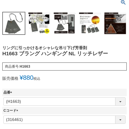
リングに引っかけるオシャレな吊り下げ芳香剤
H1663 ブラング ハンギング NL リッチレザー
商品番号
H1663
¥
880
販売価格
税込
品番
(
必
須
Cコード
)
(
必
須