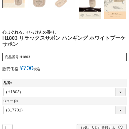
心ほぐれる、せっけんの香り。
H1803 リラックスサボン ハンギング ホワイトブーケ
サボン
商品番号
H1803
¥
700
販売価格
税込
品番
(
必
須
Cコード
)
(
必
須
)
お気に入りに登録する