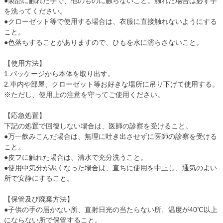
●製品に触れた手で、他のものに触らないこと。触れた場合は必ず手
を洗ってください。
●クローゼット等で使用する場合は、衣服に直接触れないようにする
こと。
●色落ちすることがありますので、ひもを水に濡らさないこと。
【使用方法】
1.パッケージから本体を取り出す。
2.車内や部屋、クローゼット等お好きな場所に吊り下げて使用する。
※ただし、使用上の注意を守ってご使用ください。
【応急処置】
下記の処置で回復しない場合は、医師の診察を受けること。
●万一飲みこんだ場合は、無理に吐き出させずに医師の診察を受ける
こと。
●皮フに触れた場合は、清水で充分洗うこと。
●使用中気分が悪くなった場合は、直ちに使用を中止し、通気のよい
所で安静にすること。
【保管及び廃棄方法】
●子供の手の届かない所、直射日光の当たらない所、温度が40℃以上
にならない所で保管すること。