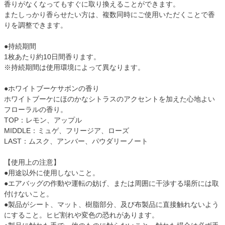
香りがなくなってもすぐに取り換えることができます。
またしっかり香らせたい方は、複数同時にご使用いただくことで香
りを調整できます。
●持続期間
1枚あたり約10日間香ります。
※持続期間は使用環境によって異なります。
●ホワイトブーケサボンの香り
ホワイトブーケにほのかなシトラスのアクセントを加えた心地よい
フローラルの香り。
TOP：レモン、アップル
MIDDLE：ミュゲ、フリージア、ローズ
LAST：ムスク、アンバー、パウダリーノート
【使用上の注意】
●用途以外に使用しないこと。
●エアバッグの作動や運転の妨げ、または周囲に干渉する場所には取
付けないこと。
●製品がシート、マット、樹脂部分、及び布製品に直接触れないよう
にすること。ヒビ割れや変色の恐れがあります。