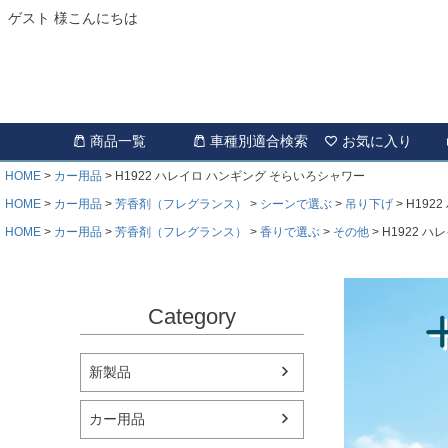
ゲスト 様こんにちは
商品一覧
車種別適合検索
お気に入り
HOME
カー用品
H1922 ハレイロ ハンギング そらいろシャワー
HOME
カー用品
芳香剤（フレグランス）
シーンで選ぶ
吊り下げ
H192
HOME
カー用品
芳香剤（フレグランス）
香りで選ぶ
その他
H1922 
Category
新製品
カー用品