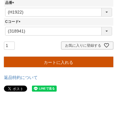
品番
(
必
須
Cコード
)
(
必
須
)
お気に入りに登録する
カートに入れる
返品特約について