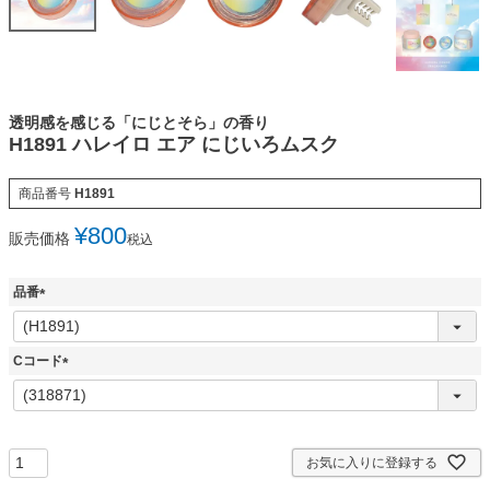
透明感を感じる「にじとそら」の香り
H1891 ハレイロ エア にじいろムスク
商品番号
H1891
¥
800
販売価格
税込
品番
(
必
須
Cコード
)
(
必
須
)
お気に入りに登録する