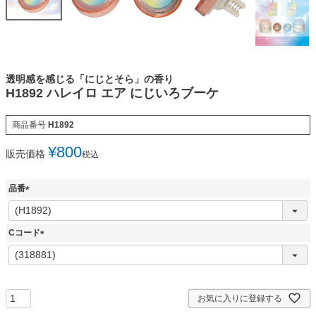
透明感を感じる「にじとそら」の香り
H1892 ハレイロ エア にじいろブーケ
商品番号
H1892
¥
800
販売価格
税込
品番
(
必
須
Cコード
)
(
必
須
)
お気に入りに登録する