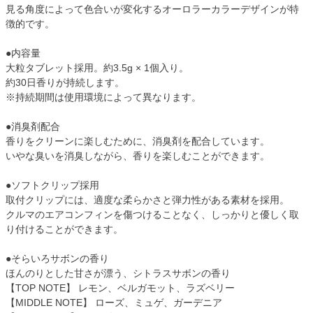
見る角度によって色合いが変化するオーロラーカラーデザインが特
徴的です。
●内容量
大粒タブレット採用。約3.5g × 1個入り。
約30日香りが持続します。
※持続期間は使用環境によって異なります。
●消臭剤配合
香りをクリーンに楽しむために、消臭剤を配合しています。
いやな臭いを消臭しながら、香りを楽しむことができます。
●ソフトクリップ採用
取付クリップには、適度な柔らかさと弾力性がある素材を採用。
クルマのエアコンフィンを傷つけることなく、しっかりと優しく取
り付けることができます。
●そらいろサボンの香り
ほんのりとした甘さが漂う、シトラスサボンの香り
【TOP NOTE】 レモン、ベルガモット、ラズベリー
【MIDDLE NOTE】 ローズ、ミュゲ、ガーデニア