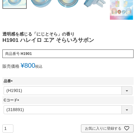
透明感を感じる「にじとそら」の香り
H1901 ハレイロ エア そらいろサボン
商品番号
H1901
¥
800
販売価格
税込
品番
(
必
須
Cコード
)
(
必
須
)
お気に入りに登録する