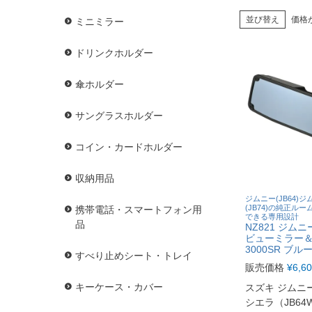
並び替え
価格
ミニミラー
ドリンクホルダー
傘ホルダー
サングラスホルダー
コイン・カードホルダー
収納用品
ジムニー(JB64)
(JB74)の純正ル
携帯電話・スマートフォン用
できる専用設計
品
NZ821 ジム
ビューミラー
3000SR ブル
すべり止めシート・トレイ
販売価格
¥
6,6
キーケース・カバー
スズキ ジムニ
シエラ（JB64W