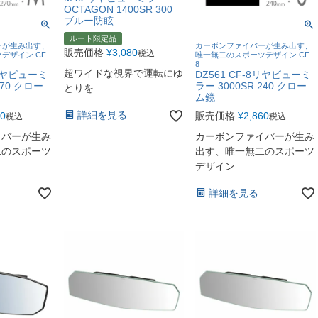
OCTAGON 1400SR 300
ブルー防眩
ルート限定品
ーが生み出す、
カーボンファイバーが生み出す、
販売価格
¥
3,080
税込
デザイン CF-
唯一無二のスポーツデザイン CF-
8
超ワイドな視界で運転にゆ
8リヤビューミ
DZ561 CF-8リヤビューミ
270 クロー
ラー 3000SR 240 クロー
とりを
ム鏡
詳細を見る
80
販売価格
¥
2,860
税込
税込
イバーが生み
カーボンファイバーが生み
二のスポーツ
出す、唯一無二のスポーツ
デザイン
詳細を見る