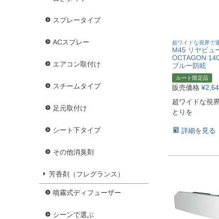
スプレータイプ
ACスプレー
超ワイドな視界で
M45 リヤビュ
OCTAGON 140
エアコン取付け
ブルー防眩
ルート限定品
スチームタイプ
販売価格
¥
2,6
超ワイドな視
足元取付け
とりを
シート下タイプ
詳細を見る
その他消臭剤
芳香剤（フレグランス）
噴霧式ディフューザー
シーンで選ぶ