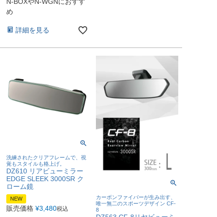
N-BOXやN-WGNにおすす
め
詳細を見る
洗練されたクリアフレームで、視
覚もスタイルも格上げ。
DZ610 リアビューミラー
EDGE SLEEK 3000SR ク
ローム鏡
カーボンファイバーが生み出す、
NEW
唯一無二のスポーツデザイン CF-
販売価格
¥
3,480
税込
8
DZ563 CF-8リヤビューミ