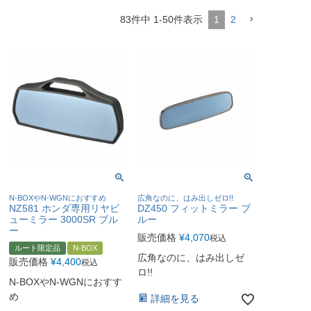
83
件中
1
-
50
件表示
1
2
N-BOXやN-WGNにおすすめ
広角なのに、はみ出しゼロ!!
NZ581 ホンダ専用リヤビ
DZ450 フィットミラー ブ
ューミラー 3000SR ブル
ルー
ー
販売価格
¥
4,070
税込
ルート限定品
N-BOX
広角なのに、はみ出しゼ
販売価格
¥
4,400
税込
ロ!!
N-BOXやN-WGNにおすす
め
詳細を見る