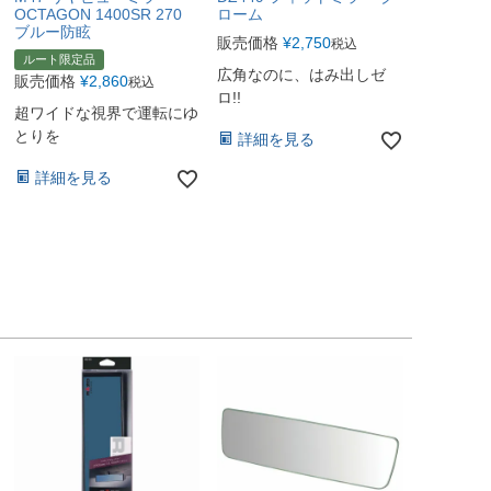
OCTAGON 1400SR 270
ローム
ブルー防眩
販売価格
¥
2,750
税込
ルート限定品
広角なのに、はみ出しゼ
販売価格
¥
2,860
税込
ロ!!
超ワイドな視界で運転にゆ
とりを
詳細を見る
詳細を見る