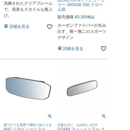
洗練されたクリアフレーム
ラー 3000SR 300 クロー
ム鏡
で、視覚もスタイルも格上
げ。
販売価格
¥
3,300
税込
カーボンファイバーが生み
詳細を見る
出す、唯一無二のスポーツ
デザイン
詳細を見る
超ワイドな視界で運転にゆとりを
広角なのに、はみ出しゼロ!!
M47 リヤビューミラー
DZ449 フィットミラー ク