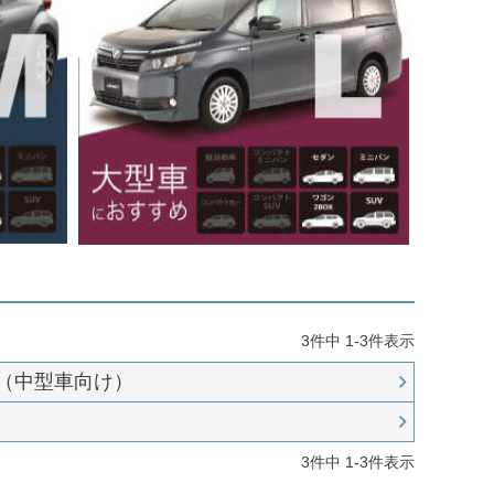
3
件中
1
-
3
件表示
～（中型車向け）
3
件中
1
-
3
件表示