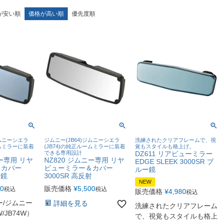
が安い順
価格が高い順
優先度順
ジムニーシエラ
ジムニー(JB64)ジムニーシエラ
洗練されたクリアフレームで、視
ームミラーに装着
(JB74)の純正ルームミラーに装着
覚もスタイルも格上げ。
できる専用設計
DZ611 リアビューミラー
ニー専用 リヤ
NZ820 ジムニー専用 リヤ
EDGE SLEEK 3000SR ブ
＆カバー
ビューミラー＆カバー
ルー鏡
ー鏡
3000SR 高反射
NEW
00
販売価格
¥
5,500
税込
税込
販売価格
¥
4,980
税込
ー/ジムニー
詳細を見る
洗練されたクリアフレーム
/JB74W）
で、視覚もスタイルも格上