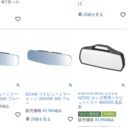
0）年7月～の
げ。
詳細を見る
ビューミラー
DZ448 リヤビューミラー
N-BOXやN-WGNにおすすめ
NZ592 ホンダ専用リヤビ
 300 ブルー
エッジ 3000SR 300 ブル
ューミラー 3000SR 高反
ー
60
税込
射
販売価格
¥
3,960
税込
ルート限定品
N-BOX
詳細を見る
販売価格
¥
3,850
税込