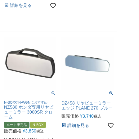
詳細を見る
N-BOXやN-WGNにおすすめ
DZ458 リヤビューミラー
NZ580 ホンダ専用リヤビ
エッジ PLANE 270 ブルー
ューミラー 3000SR クロ
販売価格
¥
3,740
税込
ーム
ルート限定品
N-BOX
詳細を見る
販売価格
¥
3,850
税込