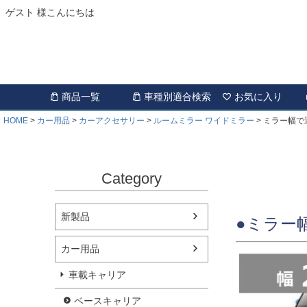
ゲスト 様こんにちは
商品一覧
車種別適合検索
お気に入り
HOME
カー用品
カーアクセサリー
ルームミラー ワイドミラー
ミラー幅で
Category
新製品
●ミラー
カー用品
車載キャリア
ベースキャリア