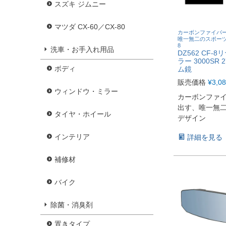
スズキ ジムニー
マツダ CX-60／CX-80
カーボンファイバ
唯一無二のスポーツ
8
洗車・お手入れ用品
DZ562 CF-
ラー 3000SR 
ボディ
ム鏡
販売価格
¥
3,0
ウィンドウ・ミラー
カーボンファ
出す、唯一無
タイヤ・ホイール
デザイン
インテリア
詳細を見る
補修材
バイク
除菌・消臭剤
置きタイプ