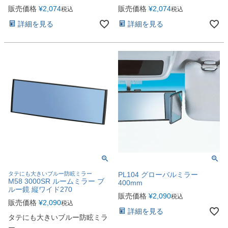
販売価格
¥
2,074
販売価格
¥
2,074
税込
税込
詳細を見る
詳細を見る
タテにも大きいブルー防眩ミラー
PL104 グローバルミラー
M58 3000SR ルームミラー ブ
400mm
ルー鏡 縦ワイド270
販売価格
¥
2,090
税込
販売価格
¥
2,090
税込
詳細を見る
タテにも大きいブルー防眩ミラ
ー