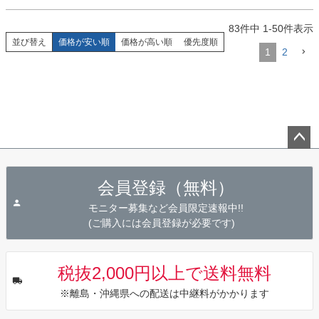
83
件中
1
-
50
件表示
並び替え
価格が安い順
価格が高い順
優先度順
1
2
ペー
ジト
会員登録（無料）
ップ
へ
モニター募集など会員限定速報中!!
(ご購入には会員登録が必要です)
税抜2,000円以上で送料無料
※離島・沖縄県への配送は中継料がかかります