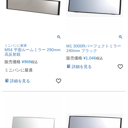
ミニバンに最適
M1 3000Rパーフェクトミラー
M54 平面ルームミラー 290mm
240mm ブラック
高反射鏡
販売価格
¥
1,046
税込
販売価格
¥
968
税込
詳細を見る
ミニバンに最適
詳細を見る