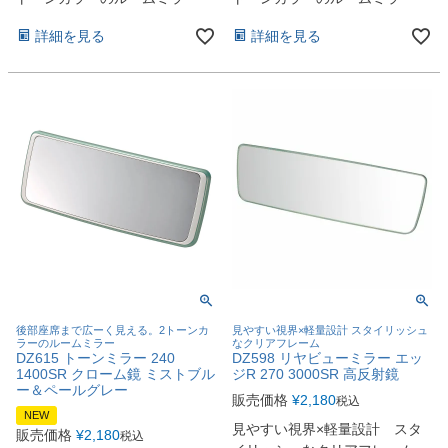
詳細を見る
詳細を見る
後部座席まで広ーく見える。2トーンカ
見やすい視界×軽量設計 スタイリッシュ
ラーのルームミラー
なクリアフレーム
DZ615 トーンミラー 240
DZ598 リヤビューミラー エッ
1400SR クローム鏡 ミストブル
ジR 270 3000SR 高反射鏡
ー＆ペールグレー
販売価格
¥
2,180
税込
NEW
見やすい視界×軽量設計 スタ
販売価格
¥
2,180
税込