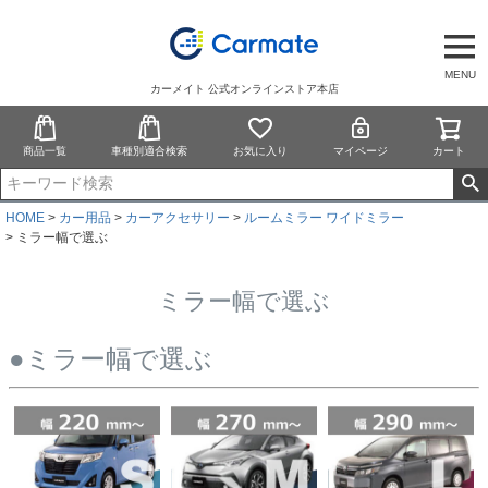
MENU
カーメイト 公式オンラインストア本店
商品一覧
車種別適合検索
お気に入り
マイページ
カート
HOME
カー用品
カーアクセサリー
ルームミラー ワイドミラー
ミラー幅で選ぶ
ミラー幅で選ぶ
●ミラー幅で選ぶ