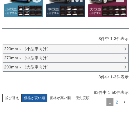
3
件中
1
-
3
件表示
220mm～（小型車向け）
270mm～（中型車向け）
290mm～（大型車向け）
3
件中
1
-
3
件表示
83
件中
1
-
50
件表示
並び替え
価格が安い順
価格が高い順
優先度順
1
2