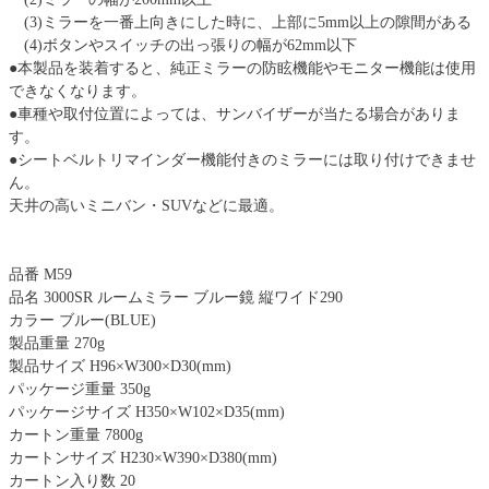
(3)ミラーを一番上向きにした時に、上部に5mm以上の隙間がある
(4)ボタンやスイッチの出っ張りの幅が62mm以下
●本製品を装着すると、純正ミラーの防眩機能やモニター機能は使用
できなくなります。
●車種や取付位置によっては、サンバイザーが当たる場合がありま
す。
●シートベルトリマインダー機能付きのミラーには取り付けできませ
ん。
天井の高いミニバン・SUVなどに最適。
品番 M59
品名 3000SR ルームミラー ブルー鏡 縦ワイド290
カラー ブルー(BLUE)
製品重量 270g
製品サイズ H96×W300×D30(mm)
パッケージ重量 350g
パッケージサイズ H350×W102×D35(mm)
カートン重量 7800g
カートンサイズ H230×W390×D380(mm)
カートン入り数 20