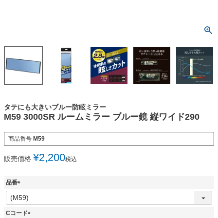
タテにも大きいブルー防眩ミラー
M59 3000SR ルームミラー ブルー鏡 縦ワイド290
商品番号
M59
¥
2,200
販売価格
税込
品番
(
必
須
Cコード