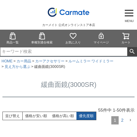
MENU
カーメイト 公式オンラインストア本店
商品一覧
車種別適合検索
お気に入り
マイページ
カート
HOME
カー用品
カーアクセサリー
ルームミラー ワイドミラー
見え方から選ぶ
緩曲面鏡(3000SR)
緩曲面鏡(3000SR)
55
件中
1
-
50
件表示
並び替え
価格が安い順
価格が高い順
優先度順
1
2