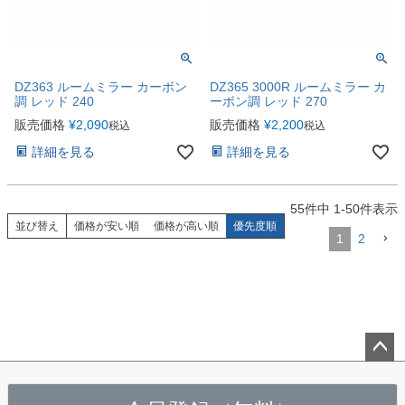
DZ363 ルームミラー カーボン
DZ365 3000R ルームミラー カ
調 レッド 240
ーボン調 レッド 270
販売価格
¥
2,090
販売価格
¥
2,200
税込
税込
詳細を見る
詳細を見る
55
件中
1
-
50
件表示
並び替え
価格が安い順
価格が高い順
優先度順
1
2
ペー
ジト