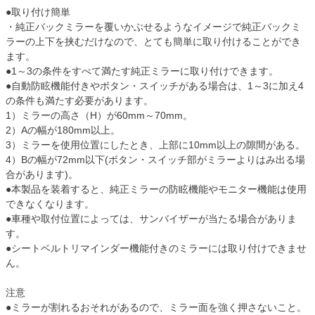
●取り付け簡単
・純正バックミラーを覆いかぶせるようなイメージで純正バックミ
ラーの上下を挟むだけなので、とても簡単に取り付けることができ
ます。
●1～3の条件をすべて満たす純正ミラーに取り付けできます。
●自動防眩機能付きやボタン・スイッチがある場合は、1～3に加え4
の条件も満たす必要があります。
1）ミラーの高さ（H）が60mm～70mm。
2）Aの幅が180mm以上。
3）ミラーを使用位置にしたとき、上部に10mm以上の隙間がある。
4）Bの幅が72mm以下(ボタン・スイッチ部がミラーよりはみ出る場
合があります)。
●本製品を装着すると、純正ミラーの防眩機能やモニター機能は使用
できなくなります。
●車種や取付位置によっては、サンバイザーが当たる場合がありま
す。
●シートベルトリマインダー機能付きのミラーには取り付けできませ
ん。
注意
●ミラーが割れるおそれがあるので、ミラー面を強く押さないこと。