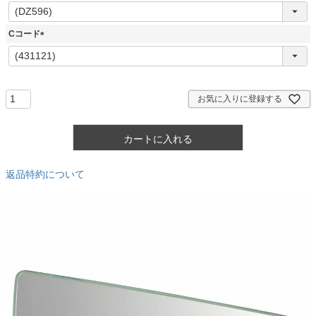
(
必
須
Cコード
)
(
必
須
)
お気に入りに登録する
カートに入れる
返品特約について