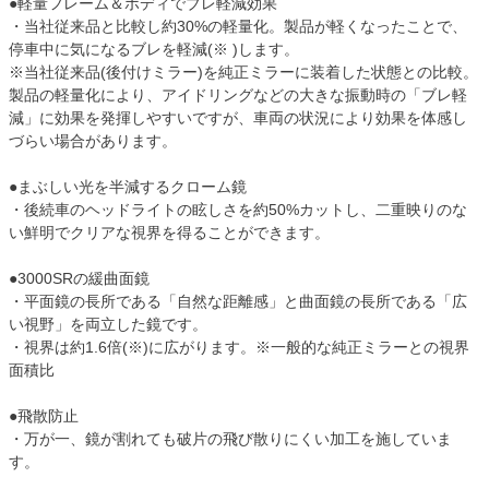
●軽量フレーム＆ボディでブレ軽減効果
・当社従来品と比較し約30%の軽量化。製品が軽くなったことで、
停車中に気になるブレを軽減(※ )します。
※当社従来品(後付けミラー)を純正ミラーに装着した状態との比較。
製品の軽量化により、アイドリングなどの大きな振動時の「ブレ軽
減」に効果を発揮しやすいですが、車両の状況により効果を体感し
づらい場合があります。
●まぶしい光を半減するクローム鏡
・後続車のヘッドライトの眩しさを約50%カットし、二重映りのな
い鮮明でクリアな視界を得ることができます。
●3000SRの緩曲面鏡
・平面鏡の長所である「自然な距離感」と曲面鏡の長所である「広
い視野」を両立した鏡です。
・視界は約1.6倍(※)に広がります。※一般的な純正ミラーとの視界
面積比
●飛散防止
・万が一、鏡が割れても破片の飛び散りにくい加工を施していま
す。