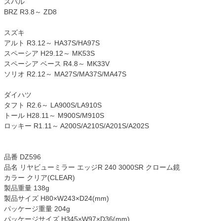
スバル
BRZ R3.8～ ZD8
スズキ
アルト R3.12～ HA37S/HA97S
スペーシア H29.12～ MK53S
スペーシア ベース R4.8～ MK33V
ソリオ R2.12～ MA27S/MA37S/MA47S
ダイハツ
タフト R2.6～ LA900S/LA910S
トール H28.11～ M900S/M910S
ロッキー R1.11～ A200S/A210S/A201S/A202S
品番 DZ596
品名 リヤビューミラー エッジR 240 3000SR クローム鏡
カラー クリア(CLEAR)
製品重量 138g
製品サイズ H80×W243×D24(mm)
パッケージ重量 204g
パッケージサイズ H345×W97×D36(mm)