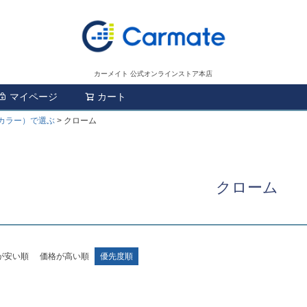
カーメイト 公式オンラインストア本店
マイページ
カート
検索
カラー）で選ぶ
クローム
クローム
が安い順
価格が高い順
優先度順