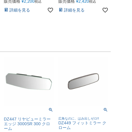
販売価格
¥
2,200
販売価格
¥
2,420
税込
税込
詳細を見る
詳細を見る
DZ447 リヤビューミラー
広角なのに、はみ出しゼロ!!
DZ449 フィットミラー ク
エッジ 3000SR 300 クロ
ローム
ーム