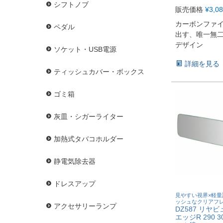
シフトノブ
販売価格
¥
3,0
カーボンファ
ペダル
出す、唯一無
デザイン
ソケット・USB電源
詳細を見る
ティッシュカバー・ボックス
ゴミ箱
灰皿・シガーライター
加熱式タバコホルダー
静電気除去器
ドレスアップ
見やすい視界×軽量
ッシュなクリアフ
アクセサリーランプ
DZ587 リヤ
エッジR 290 3