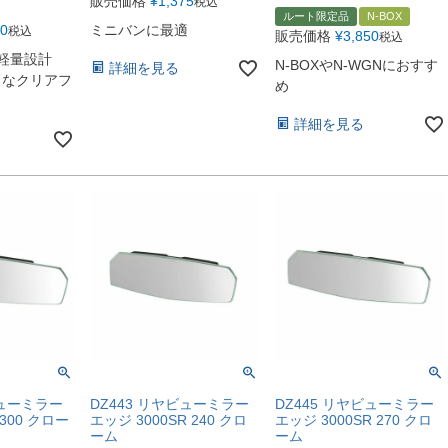
販売価格
¥
1,375
税込
ルート限定品
N-BOX
80
ミニバンに最適
税込
販売価格
¥
3,850
税込
×軽量設計
N-BOXやN-WGNにおすす
詳細を見る
ュなクリアフ
め
詳細を見る
ビューミラー
DZ443 リヤビューミラー
DZ445 リヤビューミラー
 300 クロー
エッジ 3000SR 240 クロ
エッジ 3000SR 270 クロ
ーム
ーム