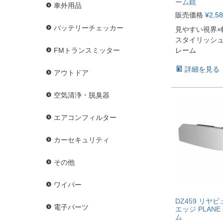
ーム鏡
車外用品
販売価格
¥
2,5
バッテリーチェッカー
見やすい視界
スタイリッシ
レーム
FMトランスミッター
詳細を見る
アウトドア
空気清浄・脱臭器
エアコンフィルター
カーセキュリティ
その他
ワイパー
DZ459 リヤ
電子パーツ
エッジ PLANE
ム