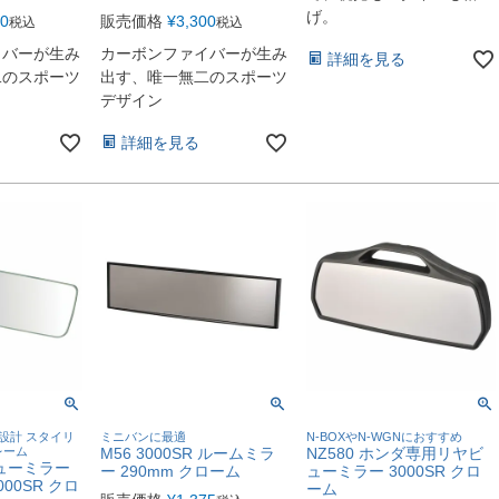
げ。
80
販売価格
¥
3,300
税込
税込
イバーが生み
カーボンファイバーが生み
詳細を見る
二のスポーツ
出す、唯一無二のスポーツ
デザイン
詳細を見る
設計 スタイリ
ミニバンに最適
N-BOXやN-WGNにおすすめ
レーム
M56 3000SR ルームミラ
NZ580 ホンダ専用リヤビ
ビューミラー
ー 290mm クローム
ューミラー 3000SR クロ
000SR クロ
ーム