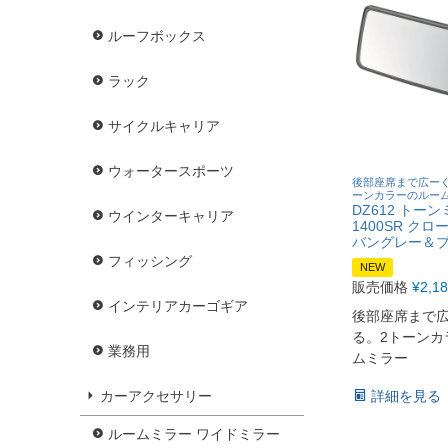
ルーフボックス
ラック
サイクルキャリア
ウォータースポーツ
後部座席まで広ーく
ーンカラーのルー
DZ612 トーン
ウインターキャリア
1400SR クロ
バングレー＆
フィッシング
NEW
販売価格
¥
2,1
インテリアカーゴギア
後部座席まで
る。2トーンカ
業務用
ムミラー
詳細を見る
カーアクセサリー
ルームミラー ワイドミラー