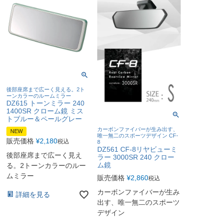
後部座席まで広ーく見える。2ト
ーンカラーのルームミラー
DZ615 トーンミラー 240
1400SR クローム鏡 ミス
トブルー＆ペールグレー
カーボンファイバーが生み出す、
NEW
唯一無二のスポーツデザイン CF-
販売価格
¥
2,180
税込
8
DZ561 CF-8リヤビューミ
後部座席まで広ーく見え
ラー 3000SR 240 クロー
ム鏡
る。2トーンカラーのルー
ムミラー
販売価格
¥
2,860
税込
カーボンファイバーが生み
詳細を見る
出す、唯一無二のスポーツ
デザイン