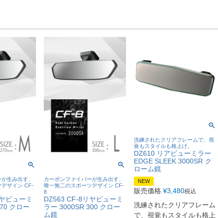
洗練されたクリアフレームで、視
覚もスタイルも格上げ。
DZ610 リアビューミラー
EDGE SLEEK 3000SR ク
ローム鏡
ーが生み出す、
カーボンファイバーが生み出す、
NEW
デザイン CF-
唯一無二のスポーツデザイン CF-
販売価格
¥
3,480
税込
8
8リヤビューミ
DZ563 CF-8リヤビューミ
洗練されたクリアフレーム
270 クロー
ラー 3000SR 300 クロー
ム鏡
で、視覚もスタイルも格上