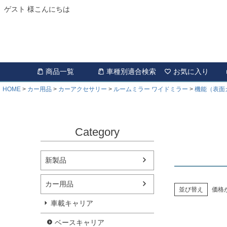
ゲスト 様こんにちは
商品一覧
車種別適合検索
お気に入り
HOME
カー用品
カーアクセサリー
ルームミラー ワイドミラー
機能（表面
Category
新製品
カー用品
並び替え
価格
車載キャリア
ベースキャリア