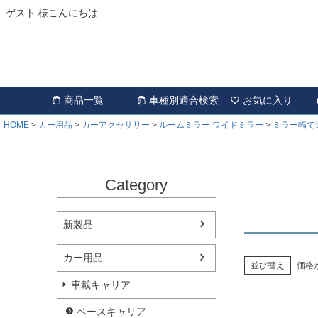
ゲスト 様こんにちは
商品一覧
車種別適合検索
お気に入り
HOME
カー用品
カーアクセサリー
ルームミラー ワイドミラー
ミラー幅で
Category
新製品
カー用品
並び替え
価格
車載キャリア
ベースキャリア