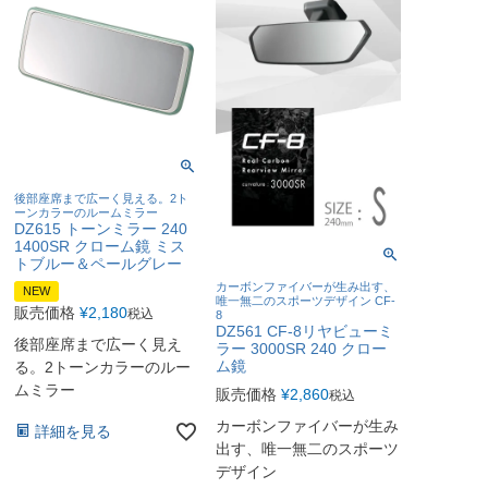
後部座席まで広ーく見える。2ト
ーンカラーのルームミラー
DZ615 トーンミラー 240
1400SR クローム鏡 ミス
トブルー＆ペールグレー
カーボンファイバーが生み出す、
NEW
唯一無二のスポーツデザイン CF-
販売価格
¥
2,180
税込
8
DZ561 CF-8リヤビューミ
後部座席まで広ーく見え
ラー 3000SR 240 クロー
ム鏡
る。2トーンカラーのルー
ムミラー
販売価格
¥
2,860
税込
カーボンファイバーが生み
詳細を見る
出す、唯一無二のスポーツ
デザイン