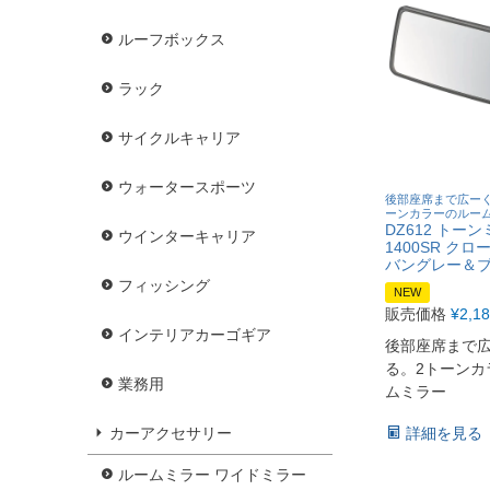
ルーフボックス
ラック
サイクルキャリア
ウォータースポーツ
後部座席まで広ーく
ーンカラーのルー
DZ612 トーン
ウインターキャリア
1400SR クロ
バングレー＆
フィッシング
NEW
販売価格
¥
2,1
インテリアカーゴギア
後部座席まで
る。2トーンカ
業務用
ムミラー
詳細を見る
カーアクセサリー
ルームミラー ワイドミラー