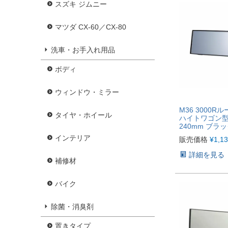
スズキ ジムニー
マツダ CX-60／CX-80
洗車・お手入れ用品
ボディ
ウィンドウ・ミラー
M36 3000R
タイヤ・ホイール
ハイトワゴン
240mm ブラ
インテリア
販売価格
¥
1,1
詳細を見る
補修材
バイク
除菌・消臭剤
置きタイプ