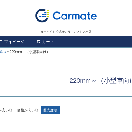
カーメイト 公式オンラインストア本店
マイページ
カート
検索
選ぶ
220mm～（小型車向け）
220mm～（小型車向
が安い順
価格が高い順
優先度順