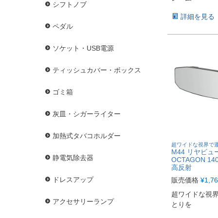
シフトノブ
詳細を見る
ペダル
ソケット・USB電源
ティッシュカバー・ボックス
ゴミ箱
灰皿・シガーライター
加熱式タバコホルダー
超ワイドな視界で
M44 リヤビュ
静電気除去器
OCTAGON 140
高反射
ドレスアップ
販売価格
¥
1,7
超ワイドな視
アクセサリーランプ
とりを