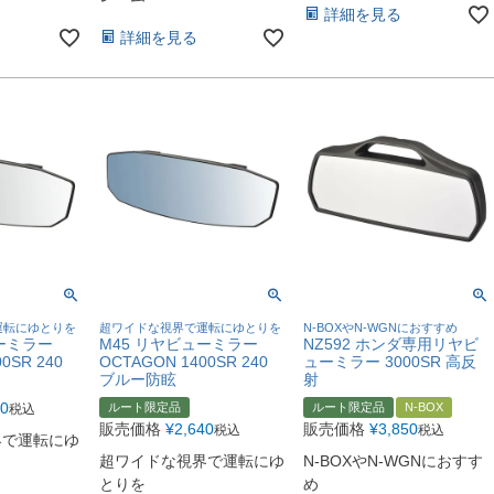
詳細を見る
詳細を見る
運転にゆとりを
超ワイドな視界で運転にゆとりを
N-BOXやN-WGNにおすすめ
ーミラー
M45 リヤビューミラー
NZ592 ホンダ専用リヤビ
0SR 240
OCTAGON 1400SR 240
ューミラー 3000SR 高反
ブルー防眩
射
60
ルート限定品
ルート限定品
N-BOX
税込
販売価格
¥
2,640
販売価格
¥
3,850
税込
税込
界で運転にゆ
超ワイドな視界で運転にゆ
N-BOXやN-WGNにおすす
とりを
め