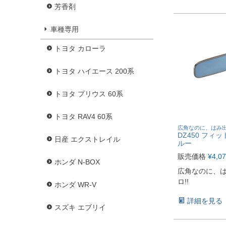
芳香剤
車種専用
トヨタ カローラ
トヨタ ハイエース 200系
トヨタ プリウス 60系
トヨタ RAV4 60系
広角なのに、はみ出
DZ450 フィ
日産 エクストレイル
ルー
販売価格
¥
4,0
ホンダ N-BOX
広角なのに、
ロ!!
ホンダ WR-V
詳細を見る
スズキ エブリイ