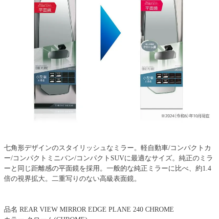
七角形デザインのスタイリッシュなミラー。軽自動車/コンパクトカ
ー/コンパクトミニバン/コンパクトSUVに最適なサイズ。純正のミラ
ーと同じ距離感の平面鏡を採用。一般的な純正ミラーに比べ、約1.4
倍の視界拡大。二重写りのない高級表面鏡。
品名 REAR VIEW MIRROR EDGE PLANE 240 CHROME