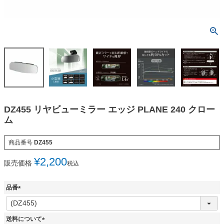
DZ455 リヤビューミラー エッジ PLANE 240 クロー
ム
商品番号
DZ455
¥
2,200
販売価格
税込
品番
(
必
須
送料について