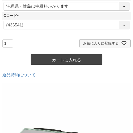
)
(
必
須
Cコード
)
(
必
須
)
お気に入りに登録する
カートに入れる
返品特約について