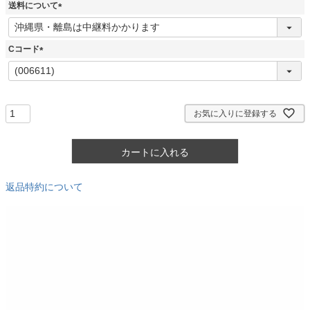
須
送料について
)
(
必
須
Cコード
)
(
必
須
)
お気に入りに登録する
カートに入れる
返品特約について