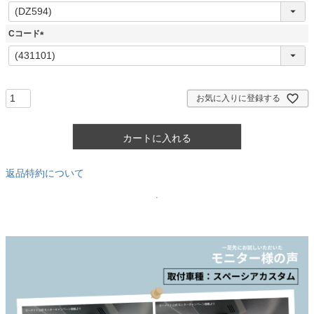
(
必
須
Cコード
)
(
必
須
)
お気に入りに登録する
カートに入れる
返品特約について