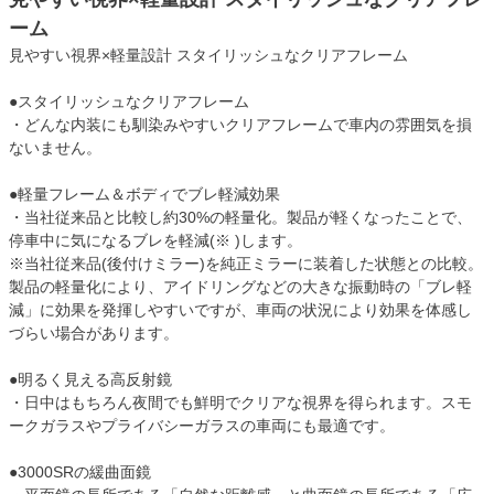
ーム
見やすい視界×軽量設計 スタイリッシュなクリアフレーム
●スタイリッシュなクリアフレーム
・どんな内装にも馴染みやすいクリアフレームで車内の雰囲気を損
ないません。
●軽量フレーム＆ボディでブレ軽減効果
・当社従来品と比較し約30%の軽量化。製品が軽くなったことで、
停車中に気になるブレを軽減(※ )します。
※当社従来品(後付けミラー)を純正ミラーに装着した状態との比較。
製品の軽量化により、アイドリングなどの大きな振動時の「ブレ軽
減」に効果を発揮しやすいですが、車両の状況により効果を体感し
づらい場合があります。
●明るく見える高反射鏡
・日中はもちろん夜間でも鮮明でクリアな視界を得られます。スモ
ークガラスやプライバシーガラスの車両にも最適です。
●3000SRの緩曲面鏡