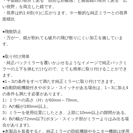
・平面鏡の長所である「自然な距離感」と曲面鏡の長所である「広
い視野」を両立した鏡です。
・視界は約1.6倍(※)に広がります。※一般的な純正ミラーとの視界
面積比
●飛散防止
・万が一、鏡が割れても破片の飛び散りにくい加工を施していま
す。
●取り付け簡単
・純正バックミラーを覆いかぶせるようなイメージで純正バックミ
ラーの上下を挟むだけなので、とても簡単に取り付けることができ
ます。
●1～3の条件をすべて満たす純正ミラーに取り付けできます。
●自動防眩機能付きやボタン・スイッチがある場合は、1～3に加え4
の条件も満たす必要があります。
1）ミラーの高さ（H）が60mm～70mm。
2）Aの幅が180mm以上。
3）ミラーを使用位置にしたとき、上部に10mm以上の隙間がある。
4）Bの幅が72mm以下(ボタン・スイッチ部がミラーよりはみ出る場
合があります)。
●本製品を装着すると、純正ミラーの防眩機能やモニター機能は使用