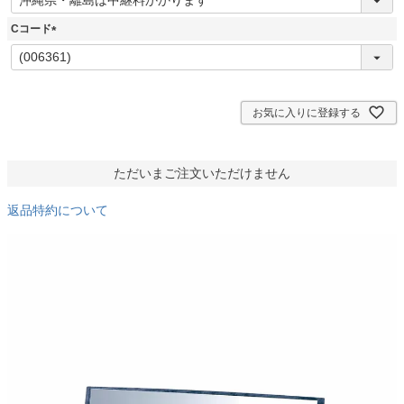
必
須
Cコード
)
(
必
須
)
お気に入りに登録する
ただいまご注文いただけません
返品特約について