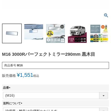
M16 3000Rパーフェクトミラー290mm 黒木目
商品番号
M16
¥
1,551
販売価格
税込
品番
(
必
須
送料について
)
(