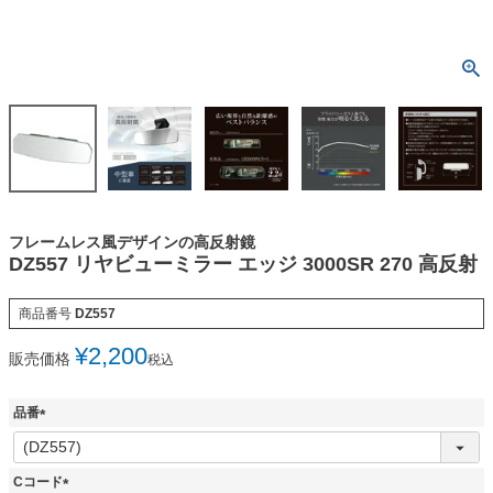
フレームレス風デザインの高反射鏡
DZ557 リヤビューミラー エッジ 3000SR 270 高反射
商品番号
DZ557
¥
2,200
販売価格
税込
品番
(
必
須
Cコード