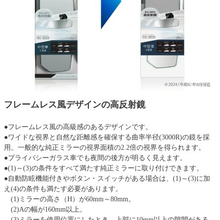
フレームレス風デザインの高反射鏡
●フレームレス風の高級感のあるデザインです。
●ワイドな視界と自然な距離感を確保する曲率半径(3000R)の鏡を採
用。一般的な純正ミラーの視界面積の2.2倍の視界を得られます。
●プライバシーガラス車でも夜間の後方が明るく見えます。
●(1)～(3)の条件をすべて満たす純正ミラーに取り付けできます。
●自動防眩機能付きやボタン・スイッチがある場合は、(1)～(3)に加
え(4)の条件も満たす必要があります。
(1)ミラーの高さ（H）が60mm～80mm。
(2)Aの幅が160mm以上。
(3)ミラーを使用位置にしたとき、上部に10mm以上の隙間がある。