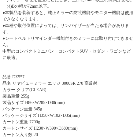
(4)Bの幅が72mm以下。
●本製品を装着すると、純正ミラーの防眩機能やモニター機能は使用
できなくなります。
●車種や取付位置によっては、サンバイザーが当たる場合がありま
す。
●シートベルトリマインダー機能付きのミラーには取り付けできませ
ん。
中型のコンパクトミニバン・コンパクトSUV・セダン・ワゴンなど
に最適。
品番 DZ557
品名 リヤビューミラー エッジ 3000SR 270 高反射
カラー クリア(CLEAR)
製品重量 255g
製品サイズ H86×W285×D30(mm)
パッケージ重量 345g
パッケージサイズ H350×W102×D35(mm)
カートン重量 7700g
カートンサイズ H230×W390×D380(mm)
カートン入り数 20