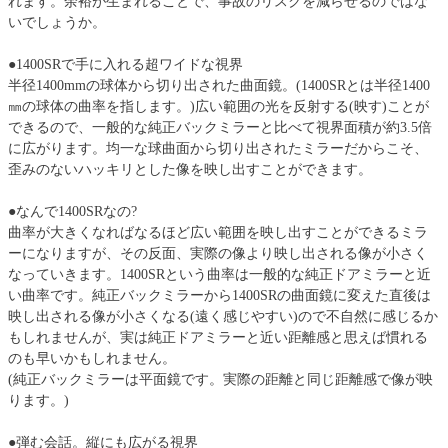
れます。余裕が生まれることで、事故のリスクを減らせるのではな
いでしょうか。
●1400SRで手に入れる超ワイドな視界
半径1400mmの球体から切り出された曲面鏡。(1400SRとは半径1400
㎜の球体の曲率を指します。)広い範囲の光を反射する(映す)ことが
できるので、一般的な純正バックミラーと比べて視界面積が約3.5倍
に広がります。均一な球曲面から切り出されたミラーだからこそ、
歪みのないハッキリとした像を映し出すことができます。
●なんで1400SRなの?
曲率が大きくなればなるほど広い範囲を映し出すことができるミラ
ーになりますが、その反面、実際の像より映し出される像が小さく
なっていきます。1400SRという曲率は一般的な純正ドアミラーと近
い曲率です。純正バックミラーから1400SRの曲面鏡に変えた直後は
映し出される像が小さくなる(遠く感じやすい)ので不自然に感じるか
もしれませんが、実は純正ドアミラーと近い距離感と思えば慣れる
のも早いかもしれません。
(純正バックミラーは平面鏡です。実際の距離と同じ距離感で像が映
ります。)
●弾む会話。縦にも広がる視界