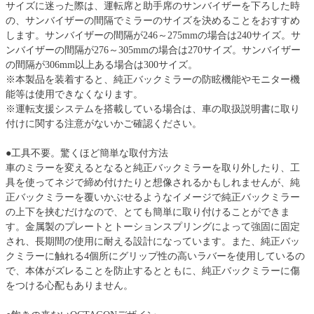
サイズに迷った際は、運転席と助手席のサンバイザーを下ろした時
の、サンバイザーの間隔でミラーのサイズを決めることをおすすめ
します。サンバイザーの間隔が246～275mmの場合は240サイズ。サ
ンバイザーの間隔が276～305mmの場合は270サイズ。サンバイザー
の間隔が306mm以上ある場合は300サイズ。
※本製品を装着すると、純正バックミラーの防眩機能やモニター機
能等は使用できなくなります。
※運転支援システムを搭載している場合は、車の取扱説明書に取り
付けに関する注意がないかご確認ください。
●工具不要。驚くほど簡単な取付方法
車のミラーを変えるとなると純正バックミラーを取り外したり、工
具を使ってネジで締め付けたりと想像されるかもしれませんが、純
正バックミラーを覆いかぶせるようなイメージで純正バックミラー
の上下を挟むだけなので、とても簡単に取り付けることができま
す。金属製のプレートとトーションスプリングによって強固に固定
され、長期間の使用に耐える設計になっています。また、純正バッ
クミラーに触れる4個所にグリップ性の高いラバーを使用しているの
で、本体がズレることを防止するとともに、純正バックミラーに傷
をつける心配もありません。