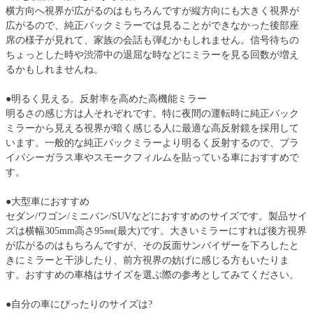
横方向へ視界が広がるのはもちろんですが縦方向にも大きく視界が
広がるので、純正バックミラーでは見ることができなかった後部座
席の様子が見れて、家族の会話も弾むかもしれません。信号待ちの
ちょっとした時や渋滞中の退屈な時などにミラーを見る回数が増え
るかもしれませんね。
●明るく見える。反射率を高めた高機能ミラー
明るさの感じ方は人それぞれです。特に夜間の運転時に純正バック
ミラーから見える視界が暗く感じる人に最適な高反射鏡を採用して
います。一般的な純正バックミラーより明るく反射するので、プラ
イバシーガラス車やスモークフィルムを貼っている車におすすめで
す。
●大型車におすすめ
セダン/ワゴン/ミニバン/SUVなどにおすすめのサイズです。製品サイ
ズは横幅305mm高さ95㎜(最大)です。大きいミラーにすれば後方視界
が広がるのはもちろんですが、その反面サンバイザーを下ろしたと
きにミラーと干渉したり、前方視界の妨げに感じる方もいたりま
す。おすすめの車格はサイズを選ぶ際の参考としてみてください。
●自分の車にぴったりのサイズは?