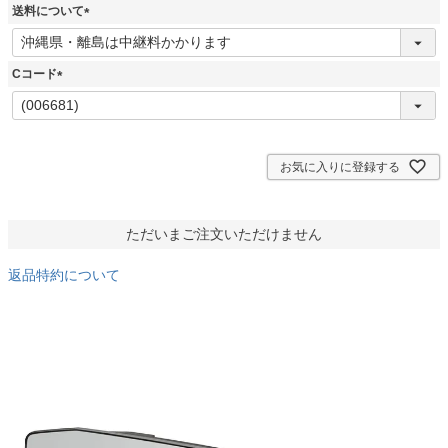
須
送料について
)
(
必
須
Cコード
)
(
必
須
)
お気に入りに登録する
ただいまご注文いただけません
返品特約について