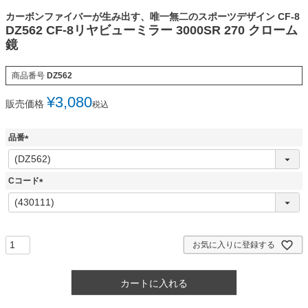
カーボンファイバーが生み出す、唯一無二のスポーツデザイン CF-8
DZ562 CF-8リヤビューミラー 3000SR 270 クローム
鏡
商品番号
DZ562
¥
3,080
販売価格
税込
品番
(
必
須
Cコード
)
(
必
須
)
お気に入りに登録する
カートに入れる