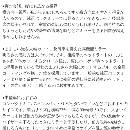
●弾む会話。縦にも広がる視界
横方向へ視界が広がるのはもちろんですが縦方向にも大きく視界が
広がるので、純正バックミラーでは見ることができなかった後部座
席の様子が見れて、家族の会話も弾むかもしれません。信号待ちの
ちょっとした時や渋滞中の退屈な時などにミラーを見る回数が増え
るかもしれませんね。
●まぶしい光を大幅カット。反射率を抑えた高機能ミラー
明るさの感じ方は人それぞれです。後続車のヘッドライトのまぶし
さを約50%カットするクローム鏡に、更にハロゲン球(ヘッドライト
に採用されている電球)のまぶしさを大幅にカットするブルーの金属
コーティングを施した鏡を採用しています。一般的な純正バックミ
ラーより暗く反射するので、特に夜間の運転時に後続車のヘッドラ
イトの光がまぶしく感じる人におすすめです。
●中型車におすすめ
コンパクトミニバン/コンパクトSUV/セダン/ワゴンなどにおすすめの
サイズです。製品サイズは横幅275mm高さ90㎜(最大)です。大きいミ
ラーにすれば後方視界が広がるのはもちろんですが、その反面サン
バイザーを下ろしたときにミラーと干渉したり、前方視界の妨げに
感じる方もいたります。おすすめの車格はサイズを選ぶ際の参考と