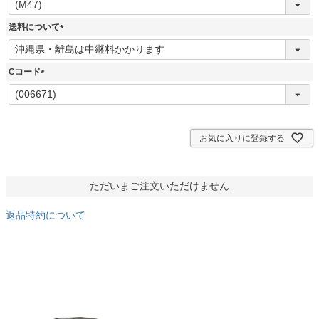
必
須
送料について
)
(
必
須
Cコード
)
(
必
須
)
お気に入りに登録する
ただいまご注文いただけません
返品特約について