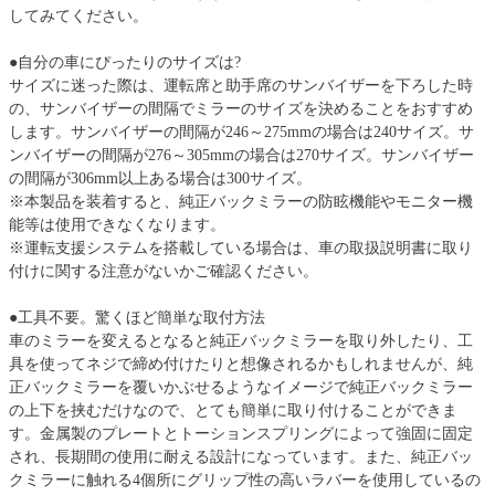
してみてください。
●自分の車にぴったりのサイズは?
サイズに迷った際は、運転席と助手席のサンバイザーを下ろした時
の、サンバイザーの間隔でミラーのサイズを決めることをおすすめ
します。サンバイザーの間隔が246～275mmの場合は240サイズ。サ
ンバイザーの間隔が276～305mmの場合は270サイズ。サンバイザー
の間隔が306mm以上ある場合は300サイズ。
※本製品を装着すると、純正バックミラーの防眩機能やモニター機
能等は使用できなくなります。
※運転支援システムを搭載している場合は、車の取扱説明書に取り
付けに関する注意がないかご確認ください。
●工具不要。驚くほど簡単な取付方法
車のミラーを変えるとなると純正バックミラーを取り外したり、工
具を使ってネジで締め付けたりと想像されるかもしれませんが、純
正バックミラーを覆いかぶせるようなイメージで純正バックミラー
の上下を挟むだけなので、とても簡単に取り付けることができま
す。金属製のプレートとトーションスプリングによって強固に固定
され、長期間の使用に耐える設計になっています。また、純正バッ
クミラーに触れる4個所にグリップ性の高いラバーを使用しているの