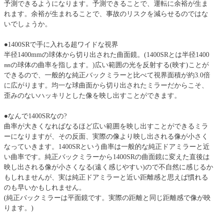
予測できるようになります。予測できることで、運転に余裕が生ま
れます。余裕が生まれることで、事故のリスクを減らせるのではな
いでしょうか。
●1400SRで手に入れる超ワイドな視界
半径1400mmの球体から切り出された曲面鏡。(1400SRとは半径1400
㎜の球体の曲率を指します。)広い範囲の光を反射する(映す)ことが
できるので、一般的な純正バックミラーと比べて視界面積が約3.0倍
に広がります。均一な球曲面から切り出されたミラーだからこそ、
歪みのないハッキリとした像を映し出すことができます。
●なんで1400SRなの?
曲率が大きくなればなるほど広い範囲を映し出すことができるミラ
ーになりますが、その反面、実際の像より映し出される像が小さく
なっていきます。1400SRという曲率は一般的な純正ドアミラーと近
い曲率です。純正バックミラーから1400SRの曲面鏡に変えた直後は
映し出される像が小さくなる(遠く感じやすい)ので不自然に感じるか
もしれませんが、実は純正ドアミラーと近い距離感と思えば慣れる
のも早いかもしれません。
(純正バックミラーは平面鏡です。実際の距離と同じ距離感で像が映
ります。)