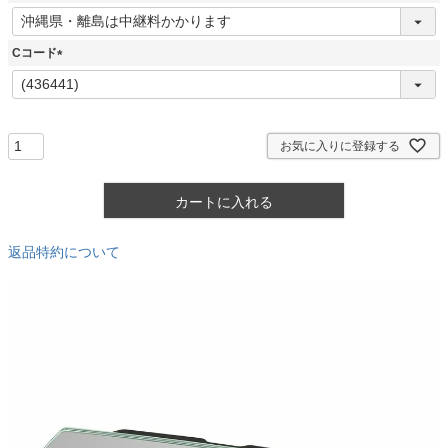
)
(
必
須
Cコード
)
(
必
須
)
お気に入りに登録する
カートに入れる
返品特約について