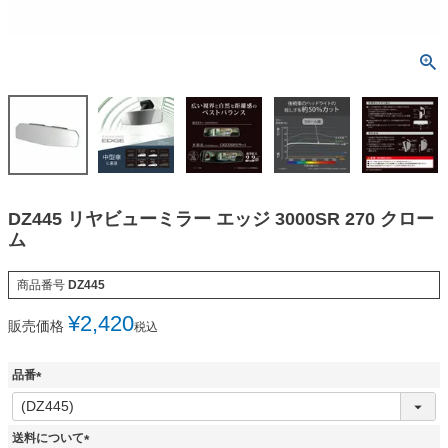
DZ445 リヤビューミラー エッジ 3000SR 270 クロー
ム
商品番号
DZ445
¥
2,420
販売価格
税込
品番
(
必
須
送料について