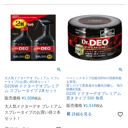
大人気ドクターデオ プレミアム スプレ
ベーシックタイプ比較200%の消臭性能
ータイプのお買い得2本セット！
を実現。
D226W ドクターデオプレミア
置くだけで悪臭成分を酸化分解し、強力
除菌&消臭。
ム スプレータイプ 2本セット
D225 ドクターデオプレミアム
販売価格
¥
1,508
置きタイプ 500 無香
税込
販売価格
¥
1,518
税込
大人気ドクターデオ プレミアム
スプレータイプのお買い得２本
詳細を見る
セット！