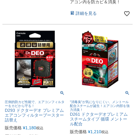
アコン内を防カビ＆消臭！
詳細を見る
圧倒的防カビ性能で、エアコンフィルタ
”消毒臭”が気になりにくい、メントール
ーをカビから守る！
配合スチームが誕生！エアコン内部を強
D293 ドクターデオ プレミアム
力消臭！
D261 ドクターデオプレミアム
エアコンフィルターブースター
スチームタイプ 循環 メントー
詰替え
ル配合
販売価格
¥
1,180
税込
販売価格
¥
1,210
税込