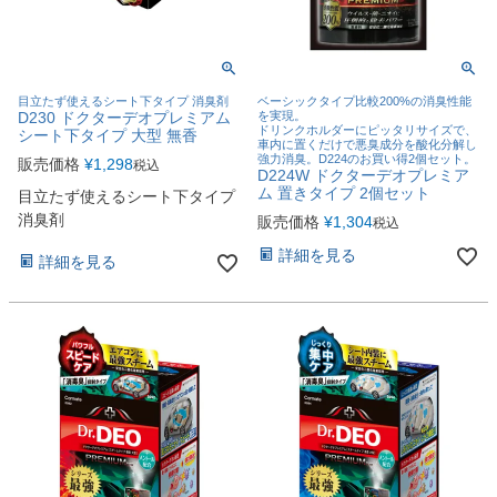
目立たず使えるシート下タイプ 消臭剤
ベーシックタイプ比較200%の消臭性能
D230 ドクターデオプレミアム
を実現。
ドリンクホルダーにピッタリサイズで、
シート下タイプ 大型 無香
車内に置くだけで悪臭成分を酸化分解し
強力消臭。D224のお買い得2個セット。
販売価格
¥
1,298
税込
D224W ドクターデオプレミア
ム 置きタイプ 2個セット
目立たず使えるシート下タイプ
消臭剤
販売価格
¥
1,304
税込
詳細を見る
詳細を見る