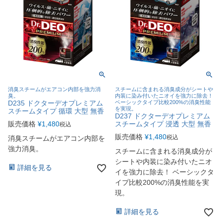
消臭スチームがエアコン内部を強力消
スチームに含まれる消臭成分がシートや
臭。
内装に染み付いたニオイを強力に除去！
D235 ドクターデオプレミアム
ベーシックタイプ比較200%の消臭性能
を実現。
スチームタイプ 循環 大型 無香
D237 ドクターデオプレミアム
販売価格
¥
1,480
スチームタイプ 浸透 大型 無香
税込
販売価格
¥
1,480
税込
消臭スチームがエアコン内部を
強力消臭。
スチームに含まれる消臭成分が
シートや内装に染み付いたニオ
詳細を見る
イを強力に除去！ ベーシックタ
イプ比較200%の消臭性能を実
現。
詳細を見る