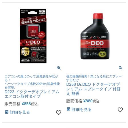
エアコンの風にのって消臭成分が広が
強力除菌&消臭！気になる所にスプレー
る！
するだけ
ベーシックタイプ比較200%の消臭性能
D258 Dr.DEO ドクターデオプ
を実現。
レミアム スプレータイプ 付替
D222 ドクターデオプレミアム
え 無香
エアコン取付タイプ
販売価格
¥
880
税込
販売価格
¥
858
税込
詳細を見る
詳細を見る