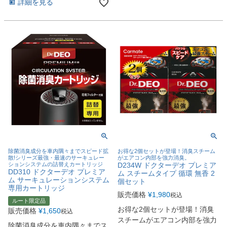
詳細を見る
除菌消臭成分を車内隅々までスピード拡
お得な2個セットが登場！消臭スチーム
散!シリーズ最強・最速のサーキュレー
がエアコン内部を強力消臭。
ションシステムの詰替えカートリッジ
D234W ドクターデオ プレミア
DD310 ドクターデオ プレミア
ム スチームタイプ 循環 無香 2
ム サーキュレーションシステム
個セット
専用カートリッジ
販売価格
¥
1,980
税込
ルート限定品
お得な2個セットが登場！消臭
販売価格
¥
1,650
税込
スチームがエアコン内部を強力
除菌消臭成分を車内隅々までス