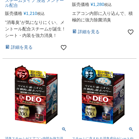
スチームタイプ 浸透 メントー
販売価格
¥
1,280
税込
ル配合
販売価格
¥
1,210
エアコン内部に入り込んで、積
税込
極的に強力除菌消臭
”消毒臭”が気になりにくい、メ
ントール配合スチームが誕生！
詳細を見る
シート・内装を強力消臭！
詳細を見る
消臭スチームがエアコン内部を強力消
スチームに含まれる消臭成分がシートや