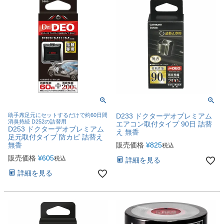
助手席足元にセットするだけで約60日間
D233 ドクターデオプレミアム
消臭持続 D252の詰替用
エアコン取付タイプ 90日 詰替
D253 ドクターデオプレミアム
え 無香
足元取付タイプ 防カビ 詰替え
無香
販売価格
¥
825
税込
販売価格
¥
605
税込
詳細を見る
詳細を見る