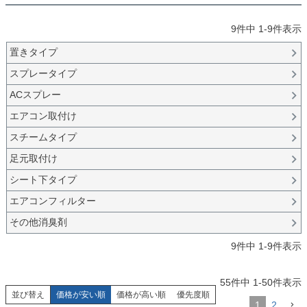
9
件中
1
-
9
件表示
置きタイプ
スプレータイプ
ACスプレー
エアコン取付け
スチームタイプ
足元取付け
シート下タイプ
エアコンフィルター
その他消臭剤
9
件中
1
-
9
件表示
55
件中
1
-
50
件表示
並び替え
価格が安い順
価格が高い順
優先度順
1
2