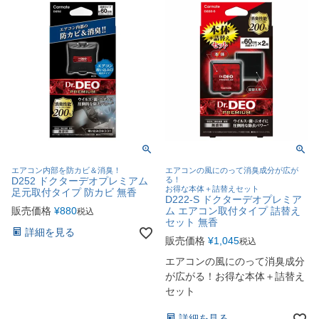
エアコン内部を防カビ＆消臭！
エアコンの風にのって消臭成分が広が
D252 ドクターデオプレミアム
る！
お得な本体＋詰替えセット
足元取付タイプ 防カビ 無香
D222-S ドクターデオプレミア
販売価格
¥
880
ム エアコン取付タイプ 詰替え
税込
セット 無香
詳細を見る
販売価格
¥
1,045
税込
エアコンの風にのって消臭成分
が広がる！お得な本体＋詰替え
セット
詳細を見る