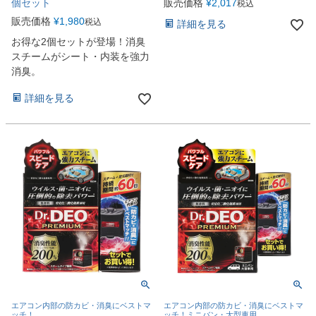
個セット
販売価格
¥
2,017
税込
販売価格
¥
1,980
税込
詳細を見る
お得な2個セットが登場！消臭
スチームがシート・内装を強力
消臭。
詳細を見る
エアコン内部の防カビ・消臭にベストマ
エアコン内部の防カビ・消臭にベストマ
ッチ！
ッチ！ミニバン・大型車用