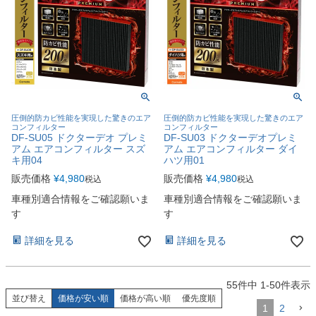
圧倒的防カビ性能を実現した驚きのエア
圧倒的防カビ性能を実現した驚きのエア
コンフィルター
コンフィルター
DF-SU05 ドクターデオ プレミ
DF-SU03 ドクターデオプレミ
アム エアコンフィルター スズ
アム エアコンフィルター ダイ
キ用04
ハツ用01
販売価格
¥
4,980
販売価格
¥
4,980
税込
税込
車種別適合情報をご確認願いま
車種別適合情報をご確認願いま
す
す
詳細を見る
詳細を見る
55
件中
1
-
50
件表示
並び替え
価格が安い順
価格が高い順
優先度順
1
2