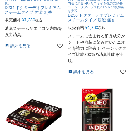
臭。
内装に染み付いたニオイを強力に除去！
D234 ドクターデオプレミアム
ベーシックタイプ比較200%の消臭性能
を実現。
スチームタイプ 循環 無香
D236 ドクターデオプレミアム
販売価格
¥
1,280
スチームタイプ 浸透 無香
税込
販売価格
¥
1,280
税込
消臭スチームがエアコン内部を
強力消臭。
スチームに含まれる消臭成分が
シートや内装に染み付いたニオ
詳細を見る
イを強力に除去！ ベーシックタ
イプ比較200%の消臭性能を実
現。
詳細を見る