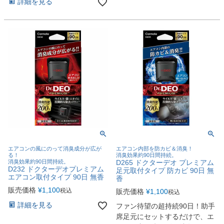
詳細を見る
エアコンの風にのって消臭成分が広が
エアコン内部を防カビ＆消臭！
る！
消臭効果約90日間持続。
消臭効果約90日間持続。
D265 ドクターデオ プレミアム
D232 ドクターデオプレミアム
足元取付タイプ 防カビ 90日 無
エアコン取付タイプ 90日 無香
香
販売価格
¥
1,100
税込
販売価格
¥
1,100
税込
詳細を見る
ファン待望の超持続90日！助手
席足元にセットするだけで、エ