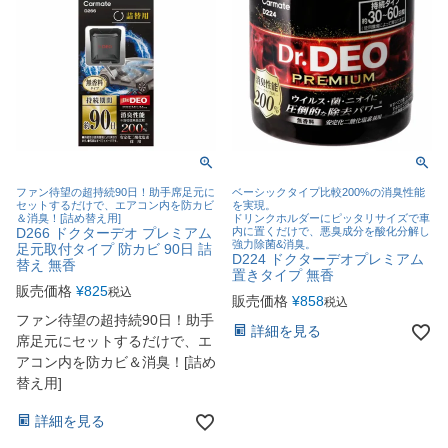
ファン待望の超持続90日！助手席足元に
ベーシックタイプ比較200%の消臭性能
セットするだけで、エアコン内を防カビ
を実現。
＆消臭！[詰め替え用]
ドリンクホルダーにピッタリサイズで車
D266 ドクターデオ プレミアム
内に置くだけで、悪臭成分を酸化分解し
強力除菌&消臭。
足元取付タイプ 防カビ 90日 詰
D224 ドクターデオプレミアム
替え 無香
置きタイプ 無香
販売価格
¥
825
税込
販売価格
¥
858
税込
ファン待望の超持続90日！助手
詳細を見る
席足元にセットするだけで、エ
アコン内を防カビ＆消臭！[詰め
替え用]
詳細を見る