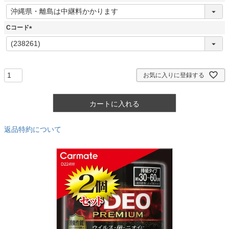
)
(
必
須
Cコード
)
(
必
須
)
お気に入りに登録する
カートに入れる
返品特約について