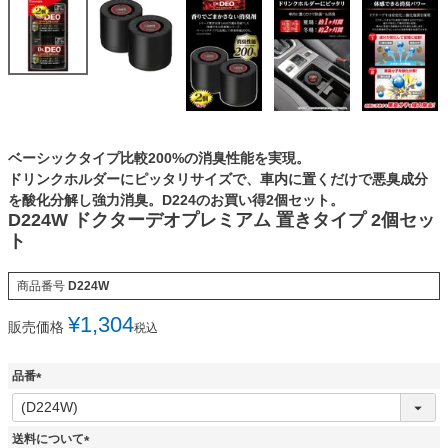
ベーシックタイプ比較200%の消臭性能を実現。
ドリンクホルダーにピッタリサイズで、車内に置くだけで悪臭成分
を酸化分解し強力消臭。D224のお買い得2個セット。
D224W ドクターデオプレミアム 置きタイプ 2個セッ
ト
商品番号
D224W
¥
1,304
販売価格
税込
品番
(
必
須
送料について