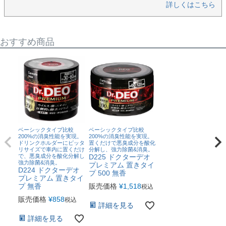
詳しくはこちら
おすすめ商品
ベーシックタイプ比較
ベーシックタイプ比較
200%の消臭性能を実現。
200%の消臭性能を実現。
ドリンクホルダーにピッタ
置くだけで悪臭成分を酸化
リサイズで車内に置くだけ
分解し、強力除菌&消臭。
で、悪臭成分を酸化分解し
D225 ドクターデオ
強力除菌&消臭。
プレミアム 置きタイ
D224 ドクターデオ
プ 500 無香
プレミアム 置きタイ
プ 無香
販売価格
¥
1,518
税込
販売価格
¥
858
税込
詳細を見る
詳細を見る