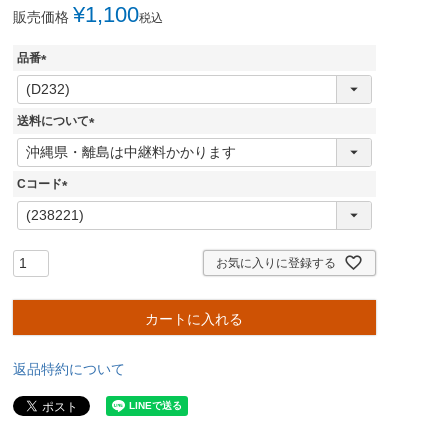
¥
1,100
販売価格
税込
品番
(
必
須
送料について
)
(
必
須
Cコード
)
(
必
須
)
お気に入りに登録する
カートに入れる
返品特約について