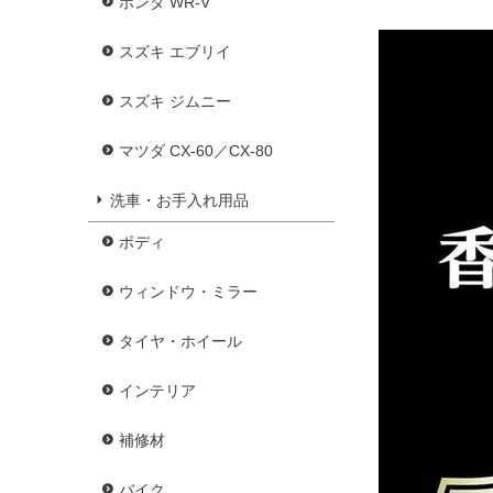
ホンダ WR-V
スズキ エブリイ
スズキ ジムニー
マツダ CX-60／CX-80
洗車・お手入れ用品
ボディ
ウィンドウ・ミラー
タイヤ・ホイール
インテリア
補修材
バイク