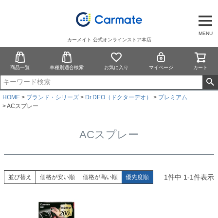
MENU
カーメイト 公式オンラインストア本店
商品一覧
車種別適合検索
お気に入り
マイページ
カート
HOME
ブランド・シリーズ
Dr.DEO（ドクターデオ）
プレミアム
ACスプレー
ACスプレー
1
件中
1
-
1
件表示
並び替え
価格が安い順
価格が高い順
優先度順