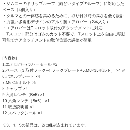
・ジムニーのドリップルーフ（雨どいタイプのルーフ）に対応した
ベース（4個入り）
・クルマとの一体感を高めるために、取り付け時の高さを低く設計
・力強い多角形デザインのアルミ製エアロバー（2本入り）
・エアロバーはTスロット取付のアタッチメントに対応
・Tスロット部分はゴムのカット不要で、Tスロット上を自由に移動
可能できアタッチメントの取付位置の調整が簡単
[内容物]
1.エアロバー/ラバーモール ×2
2.ベース（3.取付フック+4.フックプレート+5.M8×35ボルト） ×4 ※
6.パネルプレート ×4
7.M6×15ボルト ×8
8.キャップ ×4
9.六角レンチ（B=5) ×1
10.六角レンチ（B=6） ×1
11.取扱説明書 ×1
12.スペックシール ×1
※3、4、5の部品は、2に組み込まれています。