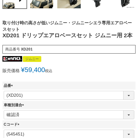
取り付け時の高さが低いジムニー・ジムニーシエラ専用エアロベー
スセット
XD201 ドリップエアロベースセット ジムニー用 2本
商品番号
XD201
ジムニー
¥
59,400
販売価格
税込
品番
(
必
須
車種別適合
)
(
必
須
Cコード
)
(
必