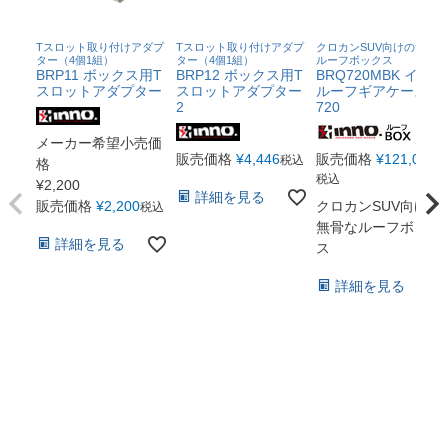
Tスロット取り付けアダプ
Tスロット取り付けアダプ
クロカンSUV向けの無骨な
ター（4個1組）
ター（4個1組）
ルーフボックス
BRP11 ボックス用T
BRP12 ボックス用T
BRQ720MBK イノー
スロットアダプター
スロットアダプター
ルーフギアケース
2
720
メーカー希望小売価
販売価格
¥
4,446
販売価格
¥
121,000
税込
格
税込
¥
2,200
詳細を見る
販売価格
¥
2,200
クロカンSUV向けの
税込
無骨なルーフボック
詳細を見る
ス
詳細を見る