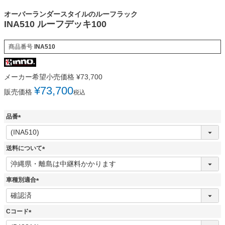
オーバーランダースタイルのルーフラック
INA510 ルーフデッキ100
商品番号
INA510
メーカー希望小売価格
¥
73,700
¥
73,700
販売価格
税込
品番
(
必
須
送料について
)
(
必
須
車種別適合
)
(
必
須
Cコード
)
(