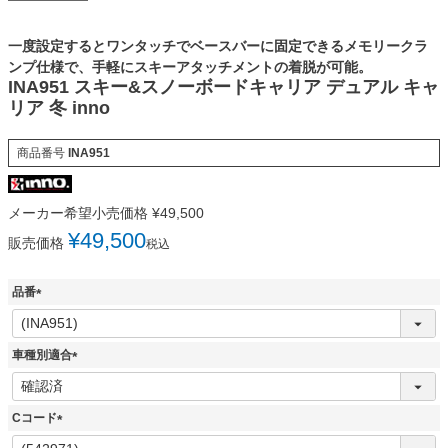
一度設定するとワンタッチでベースバーに固定できるメモリークラ
ンプ仕様で、手軽にスキーアタッチメントの着脱が可能。
INA951 スキー&スノーボードキャリア デュアル キャ
リア 冬 inno
商品番号
INA951
メーカー希望小売価格
¥
49,500
¥
49,500
販売価格
税込
品番
(
必
須
車種別適合
)
(
必
須
Cコード
)
(