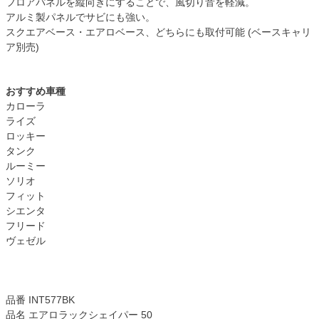
フロアパネルを縦向きにすることで、風切り音を軽減。
アルミ製パネルでサビにも強い。
スクエアベース・エアロベース、どちらにも取付可能 (ベースキャリ
ア別売)
おすすめ車種
カローラ
ライズ
ロッキー
タンク
ルーミー
ソリオ
フィット
シエンタ
フリード
ヴェゼル
品番 INT577BK
品名 エアロラックシェイパー 50