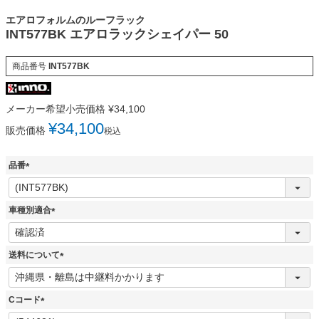
エアロフォルムのルーフラック
INT577BK エアロラックシェイパー 50
商品番号
INT577BK
メーカー希望小売価格
¥
34,100
¥
34,100
販売価格
税込
品番
(
必
須
車種別適合
)
(
必
須
送料について
)
(
必
須
Cコード
)
(