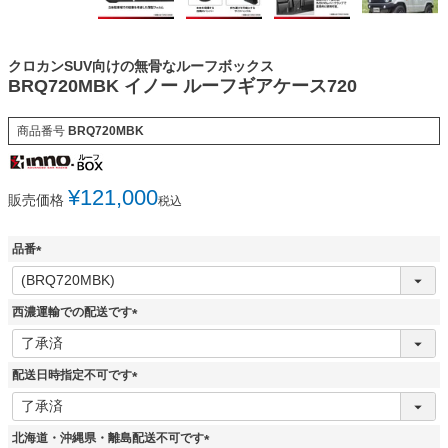
クロカンSUV向けの無骨なルーフボックス
BRQ720MBK イノー ルーフギアケース720
商品番号
BRQ720MBK
¥
121,000
販売価格
税込
品番
(
必
須
西濃運輸での配送です
)
(
必
須
配送日時指定不可です
)
(
必
須
北海道・沖縄県・離島配送不可です