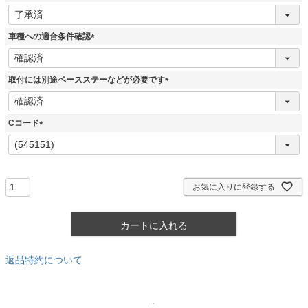
)
(
必
須
車種への適合条件確認
)
(
必
須
取付には別途ベースステーなどが必要です
)
(
必
須
Cコード
)
(
必
須
)
お気に入りに登録する
カートに入れる
返品特約について