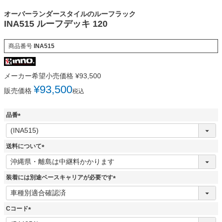
オーバーランダースタイルのルーフラック
INA515 ルーフデッキ 120
商品番号
INA515
メーカー希望小売価格
¥
93,500
¥
93,500
販売価格
税込
品番
(
必
須
送料について
)
(
必
須
装着には別途ベースキャリアが必要です
)
(
必
須
Cコード
)
(