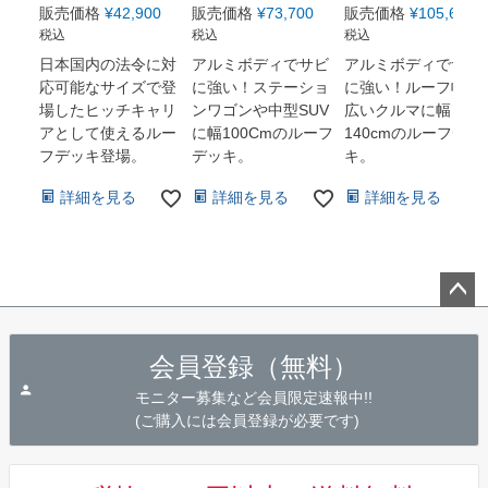
販売価格
¥
42,900
販売価格
¥
73,700
販売価格
¥
105,600
税込
税込
税込
日本国内の法令に対
アルミボディでサビ
アルミボディでサビ
応可能なサイズで登
に強い！ステーショ
に強い！ルーフ幅の
場したヒッチキャリ
ンワゴンや中型SUV
広いクルマに幅
アとして使えるルー
に幅100Cmのルーフ
140cmのルーフデッ
フデッキ登場。
デッキ。
キ。
詳細を見る
詳細を見る
詳細を見る
ペー
ジト
会員登録（無料）
ップ
へ
モニター募集など会員限定速報中!!
(ご購入には会員登録が必要です)