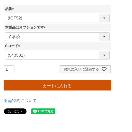
品番
(
必
須
本製品はオプションです
)
(
必
須
Cコード
)
(
必
須
)
お気に入りに登録する
カートに入れる
返品特約について