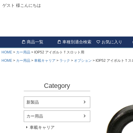
ゲスト 様こんにちは
商品一覧
車種別適合検索
お気に入り
HOME
カー用品
IOP52 アイボルトＴスロット用
HOME
カー用品
車載キャリア
ラック
オプション
IOP52 アイボルトＴ
Category
新製品
カー用品
車載キャリア