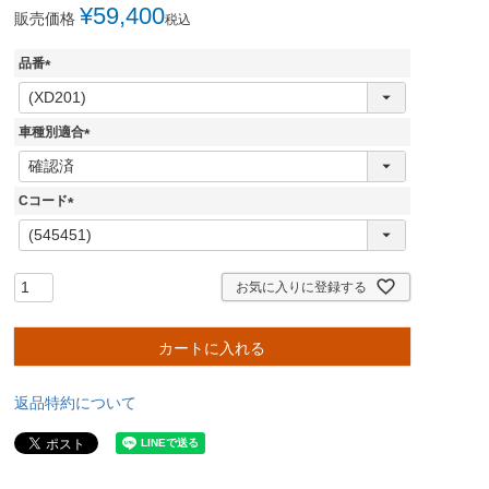
¥
59,400
販売価格
税込
品番
(
必
須
車種別適合
)
(
必
須
Cコード
)
(
必
須
)
お気に入りに登録する
カートに入れる
返品特約について