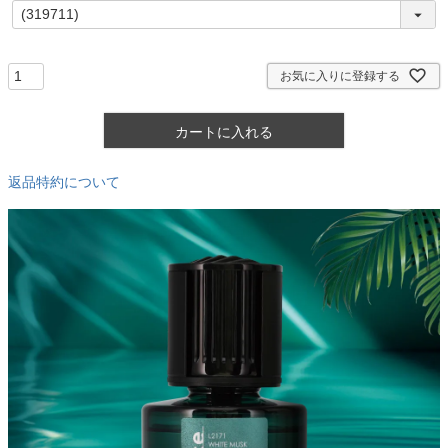
(
必
須
)
お気に入りに登録する
カートに入れる
返品特約について