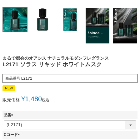
まるで都会のオアシス ナチュラルモダンフレグランス
L2171 ソラス リキッド ホワイトムスク
商品番号
L2171
NEW
¥
1,480
販売価格
税込
品番
(
必
須
Cコード
)