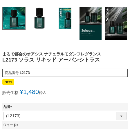
まるで都会のオアシス ナチュラルモダンフレグランス
L2173 ソラス リキッド アーバンシトラス
商品番号
L2173
NEW
¥
1,480
販売価格
税込
品番
(
必
須
Cコード
)