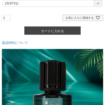
(
必
須
)
お気に入りに登録する
カートに入れる
返品特約について