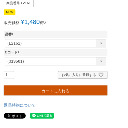
商品番号
L2161
NEW
¥
1,480
販売価格
税込
品番
(
必
須
Cコード
)
(
必
須
)
お気に入りに登録する
カートに入れる
返品特約について