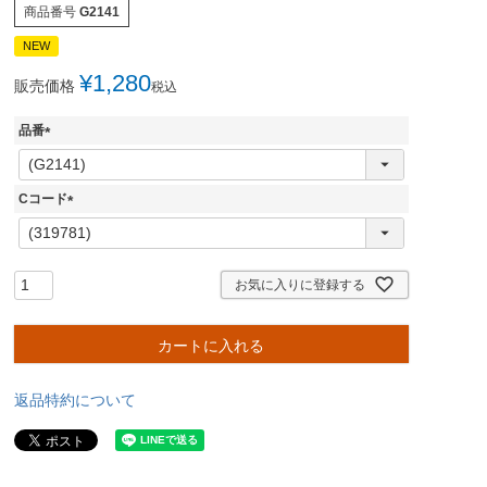
商品番号
G2141
NEW
¥
1,280
販売価格
税込
品番
(
必
須
Cコード
)
(
必
須
)
お気に入りに登録する
カートに入れる
返品特約について